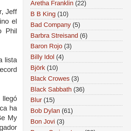
Aretha Franklin
(22)
, Jeff
B B King
(10)
ino el
Bad Company
(5)
 Phil
Barbra Streisand
(6)
Baron Rojo
(3)
Billy Idol
(4)
 lista
Björk
(10)
ecord
Black Crowes
(3)
Black Sabbath
(36)
llegó
Blur
(15)
ica ha
Bob Dylan
(61)
Be My
Bon Jovi
(3)
egador