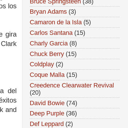
Bruce Springsteen
(38)
os los
Bryan Adams
(3)
Camaron de la Isla
(5)
Carlos Santana
(15)
e gira
Charly Garcia
(8)
 Clark
Chuck Berry
(15)
Coldplay
(2)
Coque Malla
(15)
Creedence Clearwater Revival
a del
(20)
xitos
David Bowie
(74)
ck and
Deep Purple
(36)
Def Leppard
(2)