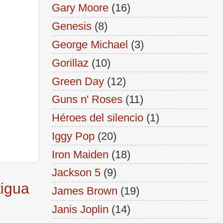
Gary Moore
(16)
Genesis
(8)
George Michael
(3)
Gorillaz
(10)
Green Day
(12)
Guns n' Roses
(11)
Héroes del silencio
(1)
Iggy Pop
(20)
Iron Maiden
(18)
Jackson 5
(9)
tigua
James Brown
(19)
Janis Joplin
(14)