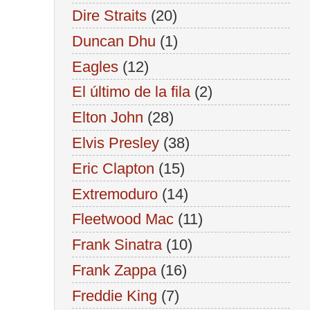
Dire Straits
(20)
Duncan Dhu
(1)
Eagles
(12)
El último de la fila
(2)
Elton John
(28)
Elvis Presley
(38)
Eric Clapton
(15)
Extremoduro
(14)
Fleetwood Mac
(11)
Frank Sinatra
(10)
Frank Zappa
(16)
Freddie King
(7)