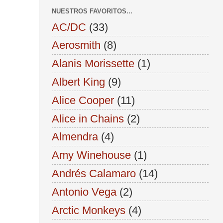
NUESTROS FAVORITOS...
AC/DC
(33)
Aerosmith
(8)
Alanis Morissette
(1)
Albert King
(9)
Alice Cooper
(11)
Alice in Chains
(2)
Almendra
(4)
Amy Winehouse
(1)
Andrés Calamaro
(14)
Antonio Vega
(2)
Arctic Monkeys
(4)