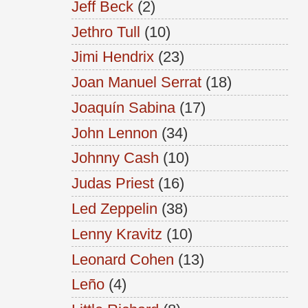
Jeff Beck
(2)
Jethro Tull
(10)
Jimi Hendrix
(23)
Joan Manuel Serrat
(18)
Joaquín Sabina
(17)
John Lennon
(34)
Johnny Cash
(10)
Judas Priest
(16)
Led Zeppelin
(38)
Lenny Kravitz
(10)
Leonard Cohen
(13)
Leño
(4)