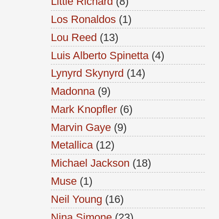
Little Richard
(8)
Los Ronaldos
(1)
Lou Reed
(13)
Luis Alberto Spinetta
(4)
Lynyrd Skynyrd
(14)
Madonna
(9)
Mark Knopfler
(6)
Marvin Gaye
(9)
Metallica
(12)
Michael Jackson
(18)
Muse
(1)
Neil Young
(16)
Nina Simone
(23)