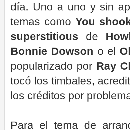
día. Uno a uno y sin a
temas como
You shoo
superstitious
de
Howl
Bonnie Dowson
o el
Ol
popularizado por
Ray C
tocó los timbales, acre
los créditos por problem
Para el tema de arra