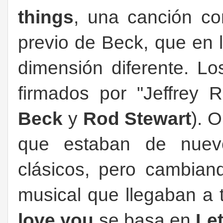
things
, una canción co
previo de Beck, que en l
dimensión diferente. Lo
firmados por "Jeffrey
Beck
y
Rod Stewart
). 
que estaban de nuev
clásicos, pero cambiand
musical que llegaban a 
love you
se basa en
Le