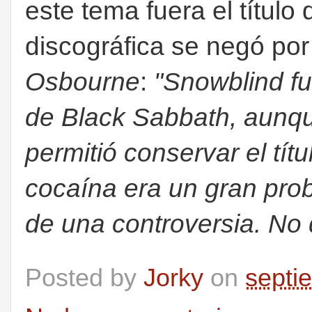
este tema fuera el título
discográfica se negó po
Osbourne
:
"Snowblind f
de Black Sabbath, aunq
permitió conservar el títu
cocaína era un gran prob
de una controversia. No 
Posted by
Jorky
on
septi