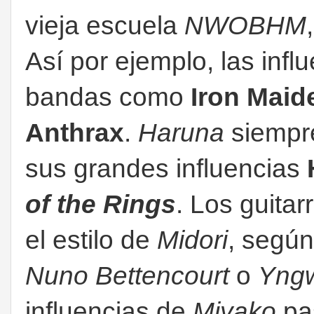
vieja escuela
NWOBHM
Así por ejemplo, las infl
bandas como
Iron Maid
Anthrax
.
Haruna
siempr
sus grandes influencias
of the Rings
. Los guitar
el estilo de
Midori
, según
Nuno Bettencourt
o
Yngw
influencias de
Miyako
pa