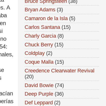
Bruce Springsteen
(38)
es. A
Bryan Adams
(3)
aba
Camaron de la Isla
(5)
 en
Carlos Santana
(15)
si
Charly Garcia
(8)
eno
Chuck Berry
(15)
54:
Coldplay
(2)
nales,
Coque Malla
(15)
se
Creedence Clearwater Revival
(20)
s
David Bowie
(74)
acían
Deep Purple
(36)
berías
Def Leppard
(2)