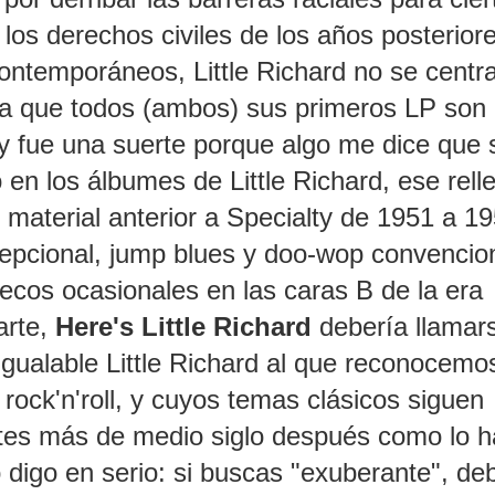
los derechos civiles de los años posterior
ontemporáneos, Little Richard no se centr
ica que todos (ambos) sus primeros LP son
 y fue una suerte porque algo me dice que 
o en los álbumes de Little Richard, ese rell
aterial anterior a Specialty de 1951 a 19
epcional, jump blues y doo-wop convencio
ecos ocasionales en las caras B de la era
arte,
Here's Little Richard
debería llamar
nigualable Little Richard al que reconocemo
rock'n'roll, y cuyos temas clásicos siguen
es más de medio siglo después como lo h
 digo en serio: si buscas "exuberante", de