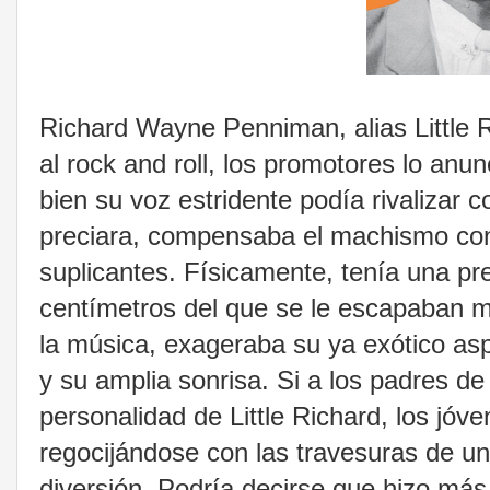
Richard Wayne Penniman, alias Little R
al rock and roll, los promotores lo anu
bien su voz estridente podía rivalizar 
preciara, compensaba el machismo con
suplicantes. Físicamente, tenía una pre
centímetros del que se le escapaban m
la música, exageraba su ya exótico aspe
y su amplia sonrisa. Si a los padres de
personalidad de Little Richard, los jóv
regocijándose con las travesuras de un 
diversión. Podría decirse que hizo más 