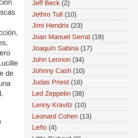
ción
Jeff Beck
(2)
uscas
Jethro Tull
(10)
,
Jimi Hendrix
(23)
cción.
Joan Manuel Serrat
(18)
es,
Joaquín Sabina
(17)
mero
John Lennon
(34)
ucille
Johnny Cash
(10)
te de
Judas Priest
(16)
 una
l.
Led Zeppelin
(38)
Lenny Kravitz
(10)
Leonard Cohen
(13)
n
Leño
(4)