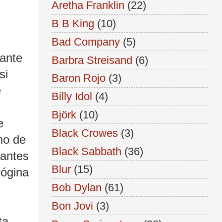
Aretha Franklin
(22)
B B King
(10)
Bad Company
(5)
gante
Barbra Streisand
(6)
si
Baron Rojo
(3)
e
Billy Idol
(4)
Björk
(10)
e
Black Crowes
(3)
mo de
Black Sabbath
(36)
lantes
Blur
(15)
rógina
Bob Dylan
(61)
Bon Jovi
(3)
ta