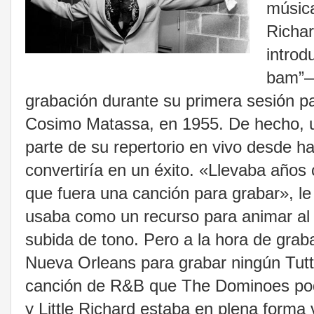
música
Richar
intro
bam”—
grabación durante su primera sesión par
Cosimo Matassa, en 1955. De hecho, u
parte de su repertorio en vivo desde 
convertiría en un éxito. «Llevaba años 
que fuera una canción para grabar», le
usaba como un recurso para animar al p
subida de tono. Pero a la hora de graba
Nueva Orleans para grabar ningún Tutti
canción de R&B que The Dominoes podr
y Little Richard estaba en plena forma