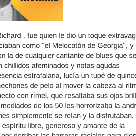
ichard , fue quien le dio un toque extrava
nciaban como "el Melocotón de Georgia", y 
con la de cualquier cantante de blues que s
 chillidos afeminados y notas agudas
sencia estrafalaria, lucía un tupé de quinc
echones de pelo al mover la cabeza al rit
cto con rímel, que resaltaba sus ojos bril
 mediados de los 50 les horrorizaba la and
enes simplemente se reían y la disfrutaban,
espíritu libre, generoso y amante de la
por derribar las barreras raciales para cier