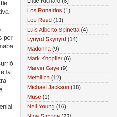
Little Richard
(8)
tle
Los Ronaldos
(1)
tiva
Lou Reed
(13)
e
Luis Alberto Spinetta
(4)
s por
Lynyrd Skynyrd
(14)
rmaba
Madonna
(9)
Mark Knopfler
(6)
urrió
Marvin Gaye
(9)
e la
Metallica
(12)
tra
Michael Jackson
(18)
a
Muse
(1)
enial
Neil Young
(16)
,
Nina Simone
(23)