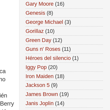
Gary Moore
(16)
Genesis
(8)
George Michael
(3)
Gorillaz
(10)
Green Day
(12)
Guns n' Roses
(11)
Héroes del silencio
(1)
Iggy Pop
(20)
nca
Iron Maiden
(18)
omo
Jackson 5
(9)
James Brown
(19)
ién
 Berry
Janis Joplin
(14)