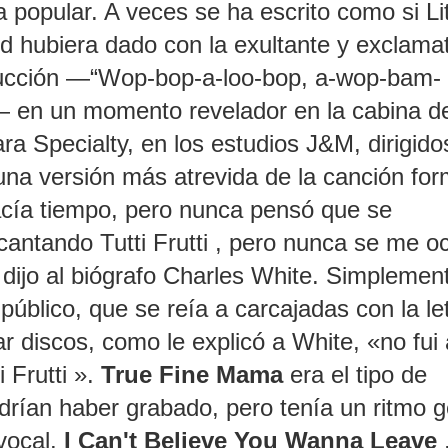
 popular. A veces se ha escrito como si Lit
d hubiera dado con la exultante y exclama
ducción —“Wop-bop-a-loo-bop, a-wop-bam-
 en un momento revelador en la cabina d
a Specialty, en los estudios J&M, dirigido
na versión más atrevida de la canción fo
hacía tiempo, pero nunca pensó que se
cantando Tutti Frutti , pero nunca se me oc
 dijo al biógrafo Charles White. Simplement
úblico, que se reía a carcajadas con la le
r discos, como le explicó a White, «no fui 
 Frutti ».
True Fine Mama
era el tipo de
ían haber grabado, pero tenía un ritmo g
 vocal.
I Can't Believe You Wanna Leave