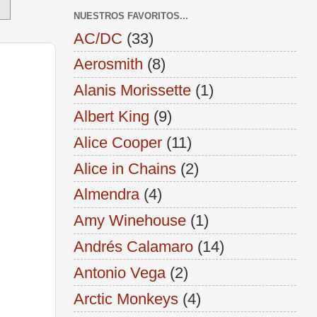
NUESTROS FAVORITOS...
AC/DC
(33)
Aerosmith
(8)
Alanis Morissette
(1)
Albert King
(9)
Alice Cooper
(11)
Alice in Chains
(2)
Almendra
(4)
Amy Winehouse
(1)
Andrés Calamaro
(14)
Antonio Vega
(2)
Arctic Monkeys
(4)