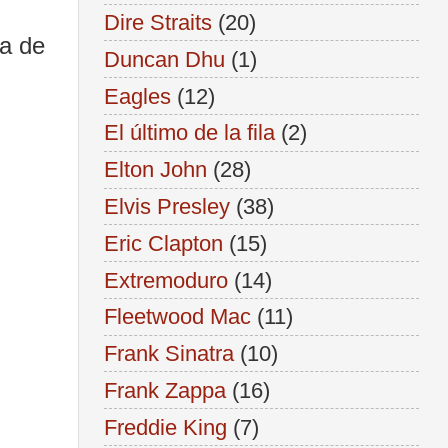
Dire Straits
(20)
ra de
Duncan Dhu
(1)
Eagles
(12)
El último de la fila
(2)
Elton John
(28)
Elvis Presley
(38)
Eric Clapton
(15)
Extremoduro
(14)
Fleetwood Mac
(11)
Frank Sinatra
(10)
Frank Zappa
(16)
Freddie King
(7)