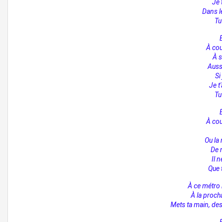
Je 
Dans l
Tu
À cou
À s
Auss
Si
Je t
Tu
À cou
Ou la 
De 
Il 
Que 
À ce métro 
À la proch
Mets ta main, de