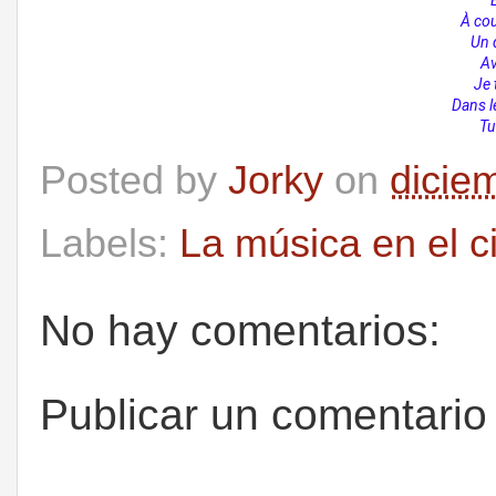
À cou
Un 
Av
Je 
Dans l
Tu
Posted by
Jorky
on
dicie
Labels:
La música en el c
No hay comentarios:
Publicar un comentario