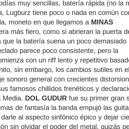
ías muy sencillas, batería rápida (no la 
a, Lugburz tiene poco o nada en común co
nda, moneto en que llegamos a
MINAS
era más fiero, como si abrieran la puerta d
 ya que la batería suena un poco demasiado
eclado parece poco consistente, pero la
omienza con un riff lento y repetitivo basa
inito, sin embargo, los cambios sutiles en e
je sonoro general con crecientes distorsio
 sus famosos chillidos frenéticos y declarac
ra Media.
DOL GUDUR
fue su primer gran s
temas de fantasía la banda empujó las guita
arle al aspecto sinfónico épico y dejar cie
ón sin olvidar el poder del metal, quizás p