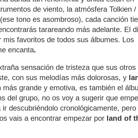
strumentos de viento, la atmósfera Tolkien /
s (ese tono es asombroso), cada canción ti
ncontrarás tarareando más adelante. El d
er mis favoritos de todos sus álbumes. Los
 me encanta
.
traña sensación de tristeza que sus otros
iste, con sus melodías más dolorosas, y
la
 más grande y emotiva, es también el álb
ns del grupo, no os voy a sugerir que empe
ir descubriéndolo cronológicamente, pero 
e os vais a encontrar empezar por
land of t