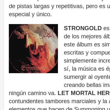
de pistas largas y repetitivas, pero e
especial y único.
STRONGOLD
es 
de los mejores ál
este álbum es sim
escritas y compue
simplemente increí
sí, la música es é
sumergir al oyente
creando bellas im
ningún camino va.
LET MORTAL HER
contundentes tambores marciales y la 
elementos que hacen de Summoning un