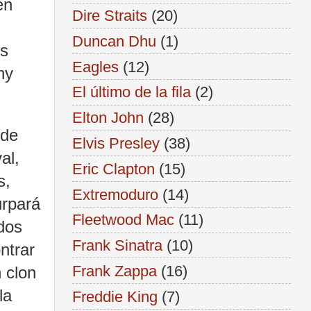
en
Dire Straits
(20)
,
Duncan Dhu
(1)
os
Eagles
(12)
hy
El último de la fila
(2)
Elton John
(28)
 de
Elvis Presley
(38)
al,
Eric Clapton
(15)
s,
Extremoduro
(14)
urpará
Fleetwood Mac
(11)
ados
Frank Sinatra
(10)
ntrar
Frank Zappa
(16)
 clon
la
Freddie King
(7)