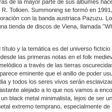
etras de la mayor parte de sus álbumes hac
R. R. Tolkien. Summoning se formó en 1991
oración con la banda austriaca Pazuzu. L
na tienda de discos de Viena, llamada "W
l título y la temática es del universo ficticio
e desde las primeras notas en el folk mediev
elódico a través de las tierras oscurecida
 parece eminente que el anillo de poder us
dia y todos los seres vivos serán esclaviz
bastante alejado a lo que nos vamos a enco
un black metal minimalista, lejos de ser un
l metal extremo temprano, especialmente de 