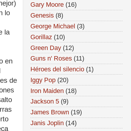
mejor)
Gary Moore
(16)
n lo
Genesis
(8)
George Michael
(3)
e la
Gorillaz
(10)
Green Day
(12)
Guns n' Roses
(11)
do en
Héroes del silencio
(1)
l
Iggy Pop
(20)
nes de
iones
Iron Maiden
(18)
alto
Jackson 5
(9)
rras
James Brown
(19)
rto
Janis Joplin
(14)
eca