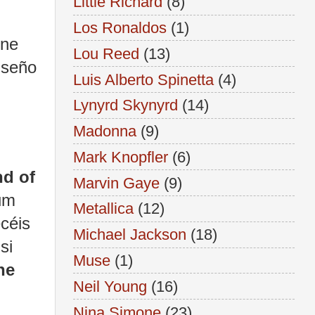
Little Richard
(8)
Los Ronaldos
(1)
ene
Lou Reed
(13)
iseño
Luis Alberto Spinetta
(4)
Lynyrd Skynyrd
(14)
Madonna
(9)
Mark Knopfler
(6)
nd of
Marvin Gaye
(9)
um
Metallica
(12)
céis
Michael Jackson
(18)
si
Muse
(1)
he
Neil Young
(16)
Nina Simone
(23)