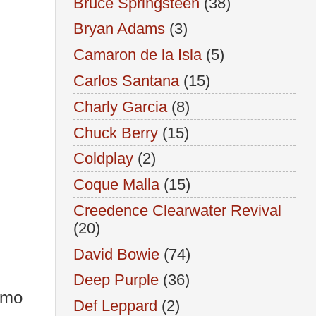
Bruce Springsteen
(38)
Bryan Adams
(3)
Camaron de la Isla
(5)
Carlos Santana
(15)
Charly Garcia
(8)
Chuck Berry
(15)
Coldplay
(2)
Coque Malla
(15)
Creedence Clearwater Revival
(20)
David Bowie
(74)
Deep Purple
(36)
omo
Def Leppard
(2)