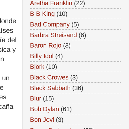
Aretha Franklin
(22)
B B King
(10)
 donde
Bad Company
(5)
aíses
Barbra Streisand
(6)
ía del
Baron Rojo
(3)
ica y
Billy Idol
(4)
un
Björk
(10)
Black Crowes
(3)
a un
de
Black Sabbath
(36)
 es
Blur
(15)
 caña
Bob Dylan
(61)
Bon Jovi
(3)