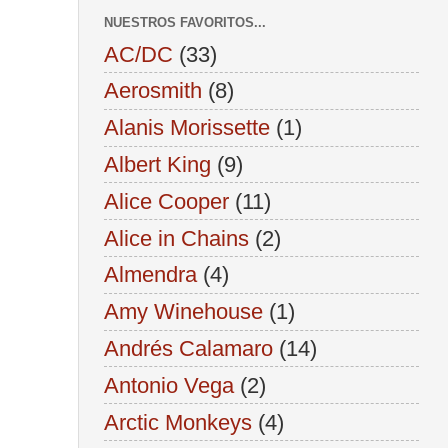
NUESTROS FAVORITOS...
AC/DC
(33)
Aerosmith
(8)
Alanis Morissette
(1)
Albert King
(9)
Alice Cooper
(11)
Alice in Chains
(2)
Almendra
(4)
Amy Winehouse
(1)
Andrés Calamaro
(14)
Antonio Vega
(2)
Arctic Monkeys
(4)