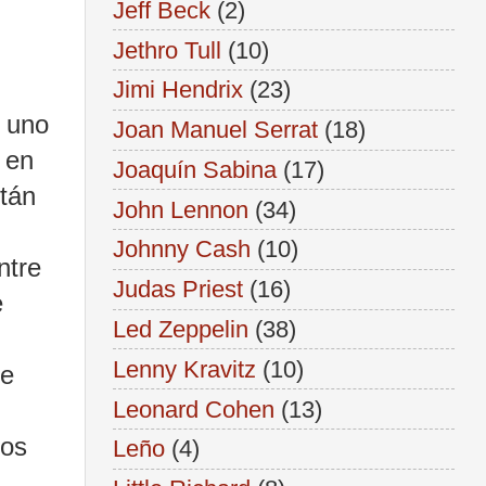
Jeff Beck
(2)
Jethro Tull
(10)
Jimi Hendrix
(23)
 uno
Joan Manuel Serrat
(18)
 en
Joaquín Sabina
(17)
tán
John Lennon
(34)
Johnny Cash
(10)
ntre
Judas Priest
(16)
e
Led Zeppelin
(38)
Lenny Kravitz
(10)
de
Leonard Cohen
(13)
sos
Leño
(4)