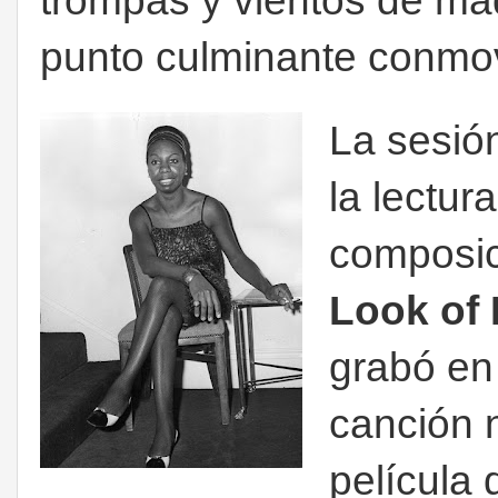
trompas y vientos de mad
punto culminante conmov
La sesión
la lectur
composic
Look of 
grabó en
canción 
película