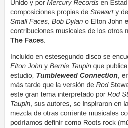
Unido y por
Mercury Records
en Estad
composiciones propias de
Stewart
y de
Small Faces, Bob Dylan
o Elton John 
contribuciones musicales de los otros 
The Faces
.
Incluido en estesegundo disco se enc
Elton John
y
Bernie Taupin
que publica
estudio,
Tumbleweed Connection
, e
más tarde que la versión de
Rod
Stewa
este gran tema interpretado por
Rod St
Taupin
, sus autores, se inspiraron en 
mezcla de otras corriente musicales com
podríamos definir como Roots rock (mú