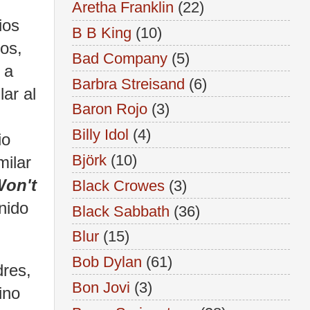
Aretha Franklin
(22)
ios
B B King
(10)
os,
Bad Company
(5)
 a
Barbra Streisand
(6)
ar al
Baron Rojo
(3)
Billy Idol
(4)
io
Björk
(10)
milar
Won't
Black Crowes
(3)
nido
Black Sabbath
(36)
Blur
(15)
Bob Dylan
(61)
res,
Bon Jovi
(3)
ino