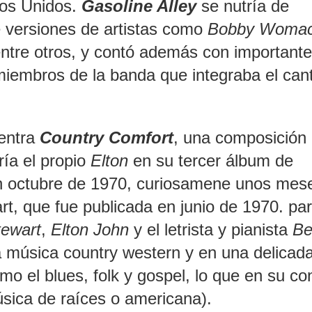
os Unidos.
Gasoline Alley
se nutría de
 versiones de artistas como
Bobby Womac
entre otros, y contó además con important
miembros de la banda que integraba el can
uentra
Country Comfort
, una composición
ría el propio
Elton
en su tercer álbum de
n octubre de 1970, curiosamene unos mes
rt, que fue publicada en junio de 1970. pa
ewart
,
Elton John
y el letrista y pianista
Be
la música country western y en una delicad
o el blues, folk y gospel, lo que en su co
sica de raíces o americana).