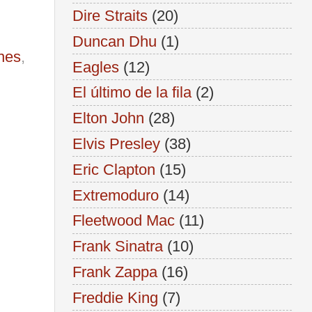
Dire Straits
(20)
Duncan Dhu
(1)
ones
,
Eagles
(12)
El último de la fila
(2)
Elton John
(28)
Elvis Presley
(38)
Eric Clapton
(15)
Extremoduro
(14)
Fleetwood Mac
(11)
Frank Sinatra
(10)
Frank Zappa
(16)
Freddie King
(7)