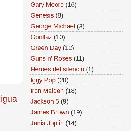
Gary Moore
(16)
Genesis
(8)
George Michael
(3)
Gorillaz
(10)
Green Day
(12)
Guns n' Roses
(11)
Héroes del silencio
(1)
Iggy Pop
(20)
Iron Maiden
(18)
tigua
Jackson 5
(9)
James Brown
(19)
Janis Joplin
(14)