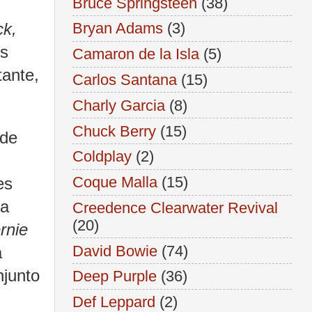
Bruce Springsteen
(38)
k,
Bryan Adams
(3)
es
Camaron de la Isla
(5)
tante,
Carlos Santana
(15)
Charly Garcia
(8)
Chuck Berry
(15)
 de
Coldplay
(2)
Coque Malla
(15)
es
ra
Creedence Clearwater Revival
(20)
rnie
David Bowie
(74)
a
njunto
Deep Purple
(36)
Def Leppard
(2)