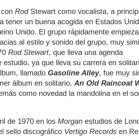
 con
Rod
Stewart como vocalista, a princip
 tener un buena acogida en Estados Unid
Reino Unido. El grupo rápidamente empieza
ias al estilo y sonido del grupo, muy simil
970
Rod Stewart
, que lleva una agenda
estudio, ya que lleva su carrera en solitar
álbum, llamado
Gasoline Alley
, fue muy si
imer álbum en solitario,
An Old Raincoat 
demás como novedad la mandolina en el so
ril de 1970 en los
Morgan
estudios de Lond
el sello discográfico
Vertigo Records
en Re