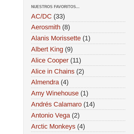
NUESTROS FAVORITOS...
AC/DC
(33)
Aerosmith
(8)
Alanis Morissette
(1)
Albert King
(9)
Alice Cooper
(11)
Alice in Chains
(2)
Almendra
(4)
Amy Winehouse
(1)
Andrés Calamaro
(14)
Antonio Vega
(2)
Arctic Monkeys
(4)