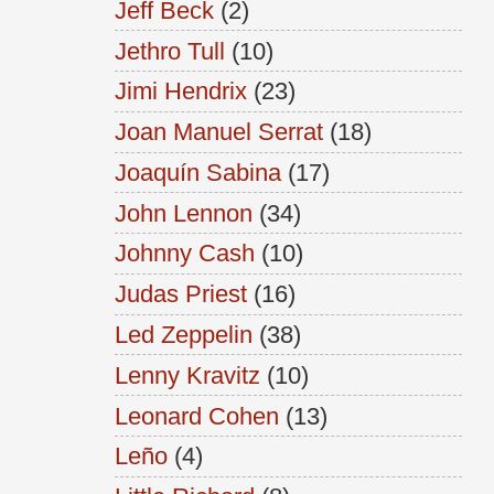
Jeff Beck
(2)
Jethro Tull
(10)
Jimi Hendrix
(23)
Joan Manuel Serrat
(18)
Joaquín Sabina
(17)
John Lennon
(34)
Johnny Cash
(10)
Judas Priest
(16)
Led Zeppelin
(38)
Lenny Kravitz
(10)
Leonard Cohen
(13)
Leño
(4)