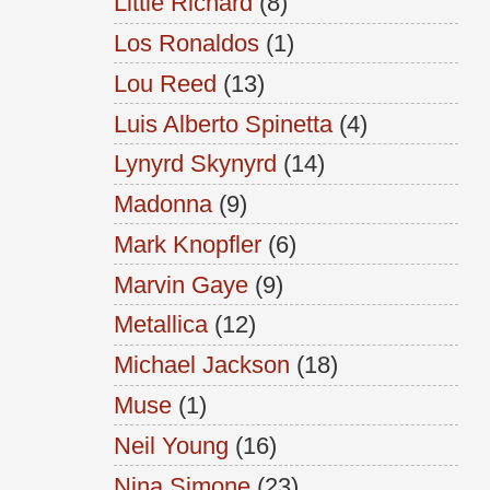
Little Richard
(8)
Los Ronaldos
(1)
Lou Reed
(13)
Luis Alberto Spinetta
(4)
Lynyrd Skynyrd
(14)
Madonna
(9)
Mark Knopfler
(6)
Marvin Gaye
(9)
Metallica
(12)
Michael Jackson
(18)
Muse
(1)
Neil Young
(16)
Nina Simone
(23)