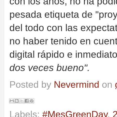
con los años, no ha podi
pesada etiqueta de "proy
del todo con las expecta
no haber tenido en cuen
digital rápido e inmediat
dos veces bueno".
Posted by
Nevermind
on
Labels:
#MesGreenDay
,