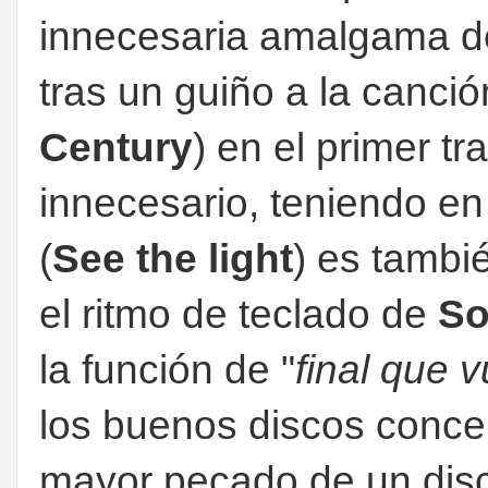
innecesaria amalgama d
tras un guiño a la canci
Century
) en el primer t
innecesario, teniendo en
(
See the light
) es tambi
el ritmo de teclado de
So
la función de "
final que v
los buenos discos concep
mayor pecado de un disc