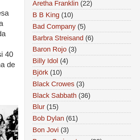
Aretha Franklin
(22)
esa
B B King
(10)
a
Bad Company
(5)
da
Barbra Streisand
(6)
Baron Rojo
(3)
i 40
Billy Idol
(4)
na de
Björk
(10)
Black Crowes
(3)
Black Sabbath
(36)
Blur
(15)
Bob Dylan
(61)
Bon Jovi
(3)