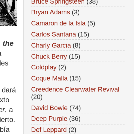
Bruce Springsteen
(38)
Bryan Adams
(3)
Camaron de la Isla
(5)
Carlos Santana
(15)
o the
Charly Garcia
(8)
a
Chuck Berry
(15)
les
Coldplay
(2)
Coque Malla
(15)
Creedence Clearwater Revival
e dará
(20)
xto
David Bowie
(74)
er
, a
Deep Purple
(36)
erto.
abía
Def Leppard
(2)