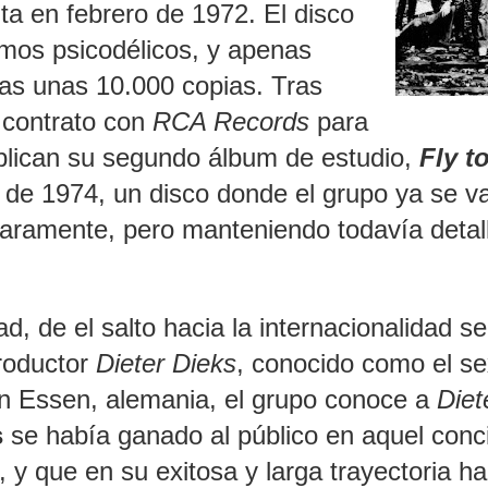
nta en febrero de 1972. El disco
tmos psicodélicos, y apenas
as unas 10.000 copias. Tras
 contrato con
RCA Records
para
blican su segundo álbum de estudio,
Fly t
e de 1974, un disco donde el grupo ya se v
aramente, pero manteniendo todavía detal
, de el salto hacia la internacionalidad s
productor
Dieter Dieks
, conocido como el se
en Essen, alemania, el grupo conoce a
Diet
s
se había ganado al público en aquel conci
 y que en su exitosa y larga trayectoria h