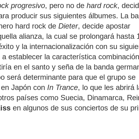
ock progresivo
, pero no de
hard rock
, deci
para producir sus siguientes álbumes. La b
énero hard rock de
Dieter
, decide apostar
quella alianza, la cual se prolongará hasta 
to y la internacionalización con su siguie
 a establecer la característica combinació
iría en el santo y seña de la banda germa
po será determinante para que el grupo se
as en Japón con
In Trance
, lo que les abrirá 
 otros países como Suecia, Dinamarca, Rei
iss
en algunos de sus conciertos de su pr