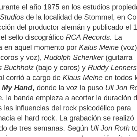
rante el año 1975 en los estudios propied
 Studios
de la localidad de Stommel, en Col
cción del productor alemán y publicado el 
el sello discográfico
RCA Records
. La
da en aquel momento por
Kalus Meine
(voz
, coros y voz),
Rudolph Schenker
(guitarra
s Buchholz
(bajo y coros) y
Ruddy Lenners
pal corrió a cargo de
Klaus Meine
en todos l
n My Hand
, donde la voz la puso
Uli Jon R
la banda empieza a acortar la duración d
 las influencias del rock psicodélico para
acia el hard rock. La grabación se realizó
iodo de tres semanas. Según
Uli Jon Roth
to