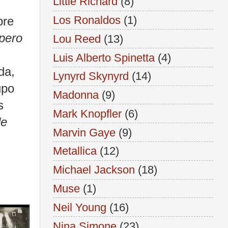
Little Richard
(8)
Los Ronaldos
(1)
bre
 pero
Lou Reed
(13)
Luis Alberto Spinetta
(4)
da,
Lynyrd Skynyrd
(14)
upo
Madonna
(9)
s
Mark Knopfler
(6)
de
Marvin Gaye
(9)
Metallica
(12)
Michael Jackson
(18)
Muse
(1)
Neil Young
(16)
Nina Simone
(23)