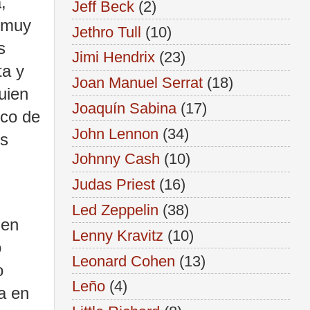
,
Jeff Beck
(2)
 muy
Jethro Tull
(10)
s
Jimi Hendrix
(23)
ta y
Joan Manuel Serrat
(18)
uien
Joaquín Sabina
(17)
ico de
John Lennon
(34)
os
Johnny Cash
(10)
Judas Priest
(16)
Led Zeppelin
(38)
gen
Lenny Kravitz
(10)
o
Leonard Cohen
(13)
o
Leño
(4)
a en