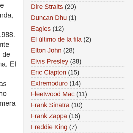
de
Dire Straits
(20)
anda,
Duncan Dhu
(1)
Eagles
(12)
1988.
El último de la fila
(2)
nte
Elton John
(28)
n de
Elvis Presley
(38)
na. El
Eric Clapton
(15)
Extremoduro
(14)
las
no
Fleetwood Mac
(11)
imera
Frank Sinatra
(10)
Frank Zappa
(16)
Freddie King
(7)