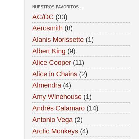
NUESTROS FAVORITOS...
AC/DC
(33)
Aerosmith
(8)
Alanis Morissette
(1)
Albert King
(9)
Alice Cooper
(11)
Alice in Chains
(2)
Almendra
(4)
Amy Winehouse
(1)
Andrés Calamaro
(14)
Antonio Vega
(2)
Arctic Monkeys
(4)