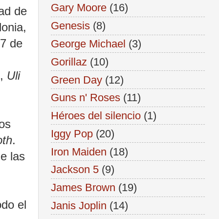
Gary Moore
(16)
ad de
Genesis
(8)
onia,
17 de
George Michael
(3)
Gorillaz
(10)
),
Uli
Green Day
(12)
Guns n' Roses
(11)
Héroes del silencio
(1)
os
Iggy Pop
(20)
oth
.
Iron Maiden
(18)
e las
Jackson 5
(9)
James Brown
(19)
do el
Janis Joplin
(14)