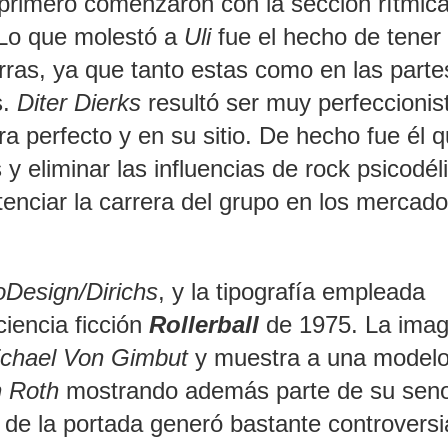
, primero comenzaron con la sección rítmica
. Lo que molestó a
Uli
fue el hecho de tener
arras, ya que tanto estas como en las parte
s.
Diter Dierks
resultó ser muy perfeccionis
ra perfecto y en su sitio. De hecho fue él q
 y eliminar las influencias de rock psicodél
otenciar la carrera del grupo en los mercad
Design/Dirichs
, y la tipografía empleada
ciencia ficción
Rollerball
de 1975. La ima
chael Von Gimbut
y muestra a una model
n Roth
mostrando además parte de su sen
 de la portada generó bastante controversi