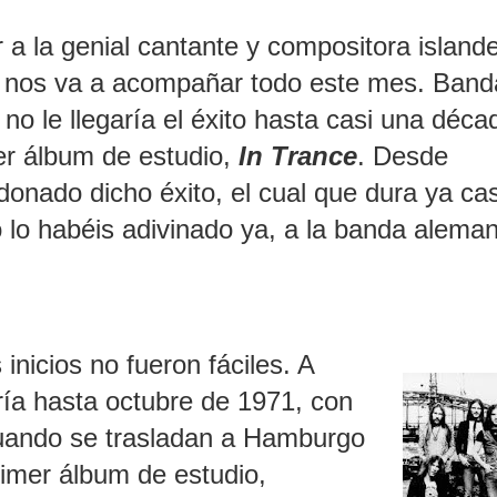
a la genial cantante y compositora island
ue nos va a acompañar todo este mes. Band
o le llegaría el éxito hasta casi una déca
er álbum de estudio,
In Trance
. Desde
onado dicho éxito, el cual que dura ya cas
o lo habéis adivinado ya, a la banda alema
nicios no fueron fáciles. A
ría hasta octubre de 1971, con
uando se trasladan a Hamburgo
imer álbum de estudio,