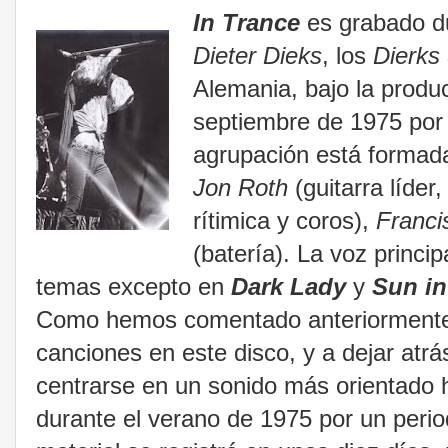
In Trance
es grabado du
Dieter Dieks
, los
Dierks
Alemania, bajo la produ
septiembre de 1975 por 
agrupación está forma
Jon Roth
(guitarra líder
rítimica y coros),
Franci
(batería). La voz princi
temas excepto en
Dark Lady
y
Sun i
Como hemos comentado anteriormente, 
canciones en este disco, y a dejar atrás
centrarse en un sonido más orientado h
durante el verano de 1975 por un per