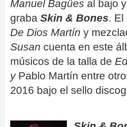
Manuel Bagües
al bajo 
graba
Skin & Bones
. E
De Dios Martín
y mezclad
Susan
cuenta en este ál
músicos de la talla de
Ed
y
Pablo Martín entre otro
2016 bajo el sello disco
Skin & Bo