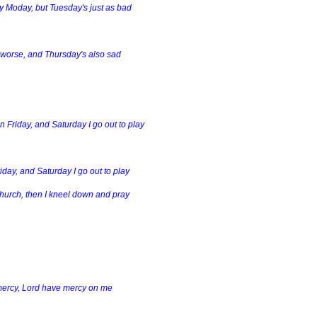
my Moday, but Tuesday's just as bad
orse, and Thursday's also sad
on Friday, and Saturday I go out to play
riday, and Saturday I go out to play
hurch, then I kneel down and pray
ercy, Lord have mercy on me