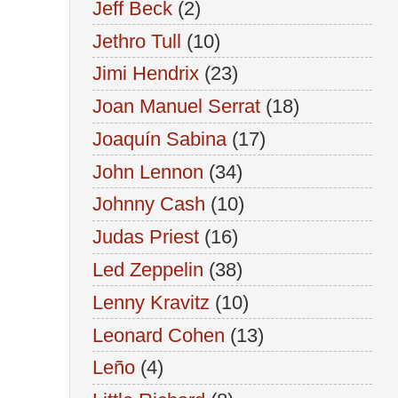
Jeff Beck
(2)
Jethro Tull
(10)
Jimi Hendrix
(23)
Joan Manuel Serrat
(18)
Joaquín Sabina
(17)
John Lennon
(34)
Johnny Cash
(10)
Judas Priest
(16)
Led Zeppelin
(38)
Lenny Kravitz
(10)
Leonard Cohen
(13)
Leño
(4)