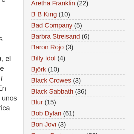
Aretha Franklin
(22)
B B King
(10)
Bad Company
(5)
Barbra Streisand
(6)
s
Baron Rojo
(3)
u
n
, el
Billy Idol
(4)
e
Björk
(10)
T-
Black Crowes
(3)
En
Black Sabbath
(36)
e unos
Blur
(15)
rica
Bob Dylan
(61)
Bon Jovi
(3)