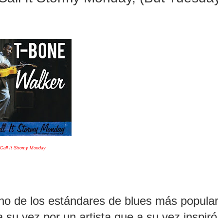
Call It Stromy Monday
 de los estándares de blues más popular
 su vez por un artista que a su vez inspiró