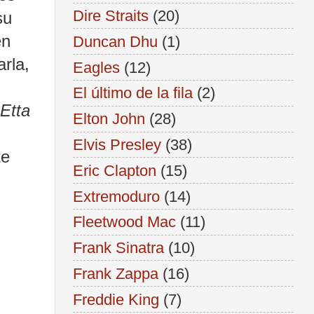
Dire Straits
(20)
su
en
Duncan Dhu
(1)
rla,
Eagles
(12)
El último de la fila
(2)
Etta
Elton John
(28)
Elvis Presley
(38)
te
Eric Clapton
(15)
Extremoduro
(14)
Fleetwood Mac
(11)
Frank Sinatra
(10)
Frank Zappa
(16)
Freddie King
(7)