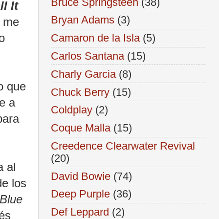
Bruce Springsteen
(38)
l It
Bryan Adams
(3)
o me
o
Camaron de la Isla
(5)
Carlos Santana
(15)
Charly Garcia
(8)
o que
Chuck Berry
(15)
e a
Coldplay
(2)
para
Coque Malla
(15)
Creedence Clearwater Revival
(20)
a al
David Bowie
(74)
de los
Deep Purple
(36)
Blue
Def Leppard
(2)
ués