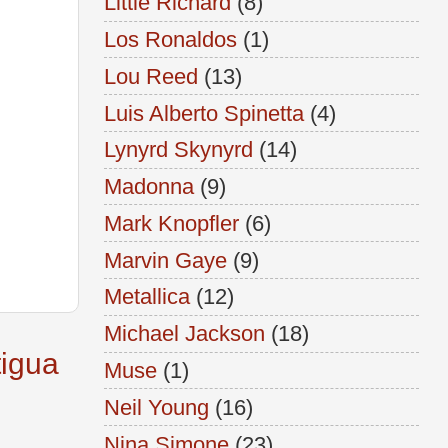
Little Richard
(8)
Los Ronaldos
(1)
Lou Reed
(13)
Luis Alberto Spinetta
(4)
Lynyrd Skynyrd
(14)
Madonna
(9)
Mark Knopfler
(6)
Marvin Gaye
(9)
Metallica
(12)
Michael Jackson
(18)
tigua
Muse
(1)
Neil Young
(16)
Nina Simone
(23)