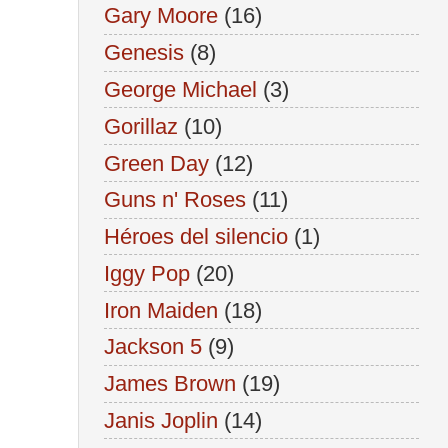
Gary Moore
(16)
Genesis
(8)
George Michael
(3)
Gorillaz
(10)
Green Day
(12)
Guns n' Roses
(11)
Héroes del silencio
(1)
Iggy Pop
(20)
Iron Maiden
(18)
Jackson 5
(9)
James Brown
(19)
Janis Joplin
(14)