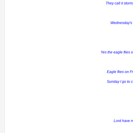
They call it stor
Wednesday's w
Yes the eagle flies 
Eagle flies on F
Sunday I go to c
Lord have m