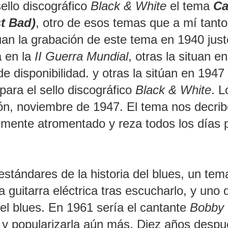
ello discográfico
Black & White
el tema
Cal
t Bad)
, otro de esos temas que a mí tant
an la grabación de este tema en 1940 just
a en la
II Guerra Mundial
, otras la situan en
e disponibilidad. y otras la sitúan en 1947
para el sello discográfico
Black & White
. L
ción, noviembre de 1947. El tema nos decrib
mente atromentado y reza todos los días 
stándares de la historia del blues, un tem
guitarra eléctrica tras escucharlo, y uno 
el blues. En 1961 sería el cantante
Bobby 
 y popularizarla aún más. Diez años desp