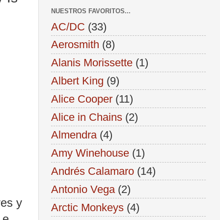
NUESTROS FAVORITOS...
AC/DC
(33)
Aerosmith
(8)
Alanis Morissette
(1)
Albert King
(9)
Alice Cooper
(11)
Alice in Chains
(2)
Almendra
(4)
Amy Winehouse
(1)
Andrés Calamaro
(14)
Antonio Vega
(2)
es y
Arctic Monkeys
(4)
 e