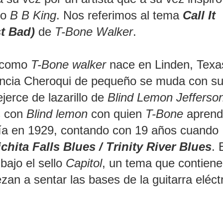
mo
B B King
. Nos referimos al tema
Call It
t Bad)
de
T-Bone Walker
.
o como
T-Bone walker
nace en Linden, Texa
encia Cheroqui de pequeño se muda con s
ejerce de lazarillo de
Blind Lemon Jefferso
Es con
Blind lemon
con quien
T-Bone
aprend
ería en 1929, contando con 19 años cuando
chita Falls Blues / Trinity River Blues
. 
bajo el sello
Capitol
, un tema que contien
zan a sentar las bases de la guitarra eléct