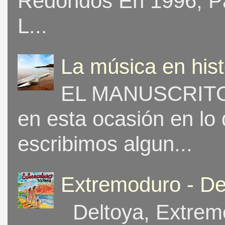
Redondos En 1996, Pat
L...
La música en his
EL MANUSCRITO 
en esta ocasión en lo
escribimos algun...
Extremoduro - De
Deltoya, Extremo