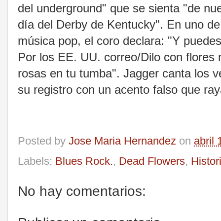
del underground" que se sienta "de nu
día del Derby de Kentucky". En uno d
música pop, el coro declara: "Y puede
Por los EE. UU. correo/Dilo con flore
rosas en tu tumba". Jagger canta los v
su registro con un acento falso que ray
Posted by
Jose Maria Hernandez
on
abril
Labels:
Blues Rock.
,
Dead Flowers
,
Histor
No hay comentarios: