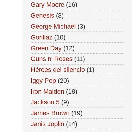
Gary Moore
(16)
Genesis
(8)
George Michael
(3)
Gorillaz
(10)
Green Day
(12)
Guns n' Roses
(11)
Héroes del silencio
(1)
Iggy Pop
(20)
Iron Maiden
(18)
Jackson 5
(9)
James Brown
(19)
Janis Joplin
(14)