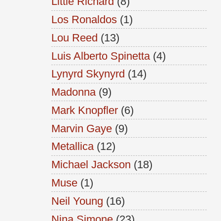
Little Richard
(8)
Los Ronaldos
(1)
Lou Reed
(13)
Luis Alberto Spinetta
(4)
Lynyrd Skynyrd
(14)
Madonna
(9)
Mark Knopfler
(6)
Marvin Gaye
(9)
Metallica
(12)
Michael Jackson
(18)
Muse
(1)
Neil Young
(16)
Nina Simone
(23)