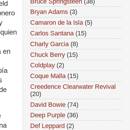
Bruce Springsteen
(38)
eld
Bryan Adams
(3)
onero
y
Camaron de la Isla
(5)
 quien
Carlos Santana
(15)
Charly Garcia
(8)
a en
Chuck Berry
(15)
Coldplay
(2)
bía
Coque Malla
(15)
s
Creedence Clearwater Revival
 de
(20)
David Bowie
(74)
Deep Purple
(36)
e
ina
Def Leppard
(2)