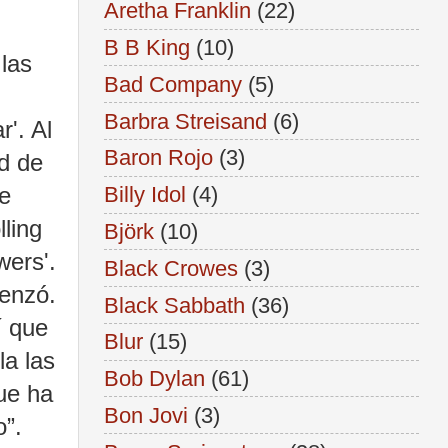
Aretha Franklin
(22)
B B King
(10)
las
Bad Company
(5)
Barbra Streisand
(6)
'. Al
Baron Rojo
(3)
ad de
e
Billy Idol
(4)
ling
Björk
(10)
wers'.
Black Crowes
(3)
menzó.
Black Sabbath
(36)
í que
Blur
(15)
la las
Bob Dylan
(61)
ue ha
Bon Jovi
(3)
o”.