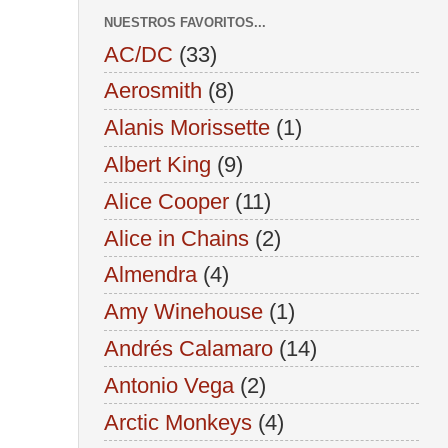
NUESTROS FAVORITOS...
AC/DC
(33)
Aerosmith
(8)
Alanis Morissette
(1)
Albert King
(9)
Alice Cooper
(11)
Alice in Chains
(2)
Almendra
(4)
Amy Winehouse
(1)
Andrés Calamaro
(14)
Antonio Vega
(2)
Arctic Monkeys
(4)