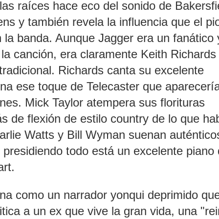
as raíces hace eco del sonido de Bakersfi
s y también revela la influencia que el pi
 la banda. Aunque Jagger era un fanático 
 la canción, era claramente Keith Richards
tradicional. Richards canta su excelente
ona ese toque de Telecaster que aparecerí
ones. Mick Taylor atempera sus florituras
de flexión de estilo country de lo que ha
arlie Watts y Bill Wyman suenan auténtico
 presidiendo todo está un excelente piano
rt.
iona como un narrador yonqui deprimido qu
tica a un ex que vive la gran vida, una "re