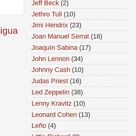
Jeff Beck
(2)
Jethro Tull
(10)
Jimi Hendrix
(23)
tigua
Joan Manuel Serrat
(18)
Joaquín Sabina
(17)
John Lennon
(34)
Johnny Cash
(10)
Judas Priest
(16)
Led Zeppelin
(38)
Lenny Kravitz
(10)
Leonard Cohen
(13)
Leño
(4)