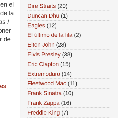
en el
Dire Straits
(20)
de la
Duncan Dhu
(1)
as /
Eagles
(12)
oner
El último de la fila
(2)
r de
Elton John
(28)
Elvis Presley
(38)
Eric Clapton
(15)
Extremoduro
(14)
Fleetwood Mac
(11)
nes
Frank Sinatra
(10)
Frank Zappa
(16)
Freddie King
(7)