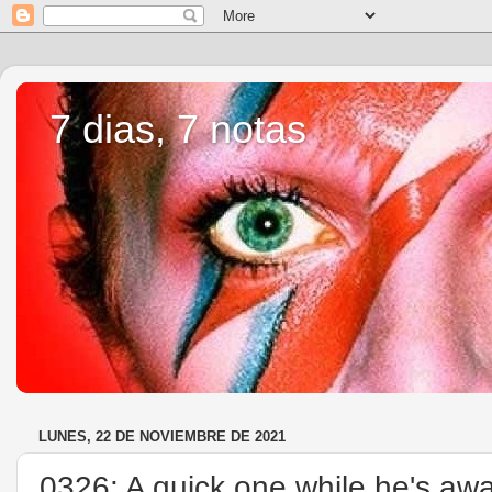
7 dias, 7 notas
LUNES, 22 DE NOVIEMBRE DE 2021
0326: A quick one while he's aw