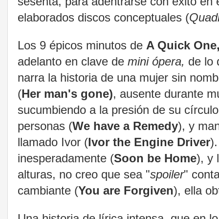
sesenta, para adentrarse con éxito en
elaborados discos conceptuales (
Quad
Los 9 épicos minutos de
A Quick One,
adelanto en clave de
mini ópera,
de lo 
narra la historia de una mujer sin nom
(
Her man's gone)
, ausente durante m
sucumbiendo a la presión de su círculo
personas (
We have a Remedy
), y man
llamado Ivor (
Ivor the Engine Driver
)
inesperadamente (
Soon be Home
), y
alturas, no creo que sea "
spoiler
" conta
cambiante (
You are Forgiven
), ella 
Una historia de lírica intensa, que en 