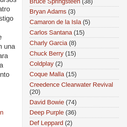
Bruce Springsteen
(38)
atro
Bryan Adams
(3)
stigo
Camaron de la Isla
(5)
Carlos Santana
(15)
e
Charly Garcia
(8)
n una
Chuck Berry
(15)
ara
Coldplay
(2)
ía
ento
Coque Malla
(15)
Creedence Clearwater Revival
(20)
David Bowie
(74)
hn
Deep Purple
(36)
Def Leppard
(2)