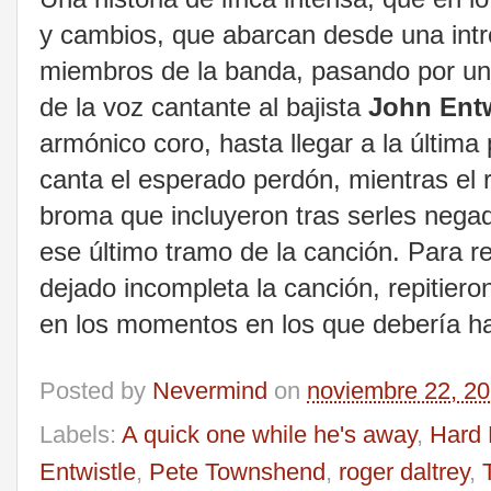
y cambios, que abarcan desde una intro
miembros de la banda, pasando por un
de la voz cantante al bajista
John Entw
armónico coro, hasta llegar a la última
canta el esperado perdón, mientras el r
broma que incluyeron tras serles negad
ese último tramo de la canción. Para r
dejado incompleta la canción, repitier
en los momentos en los que debería h
Posted by
Nevermind
on
noviembre 22, 2
Labels:
A quick one while he's away
,
Hard 
Entwistle
,
Pete Townshend
,
roger daltrey
,