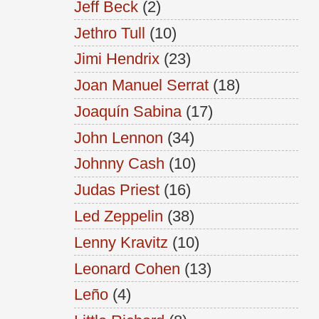
Jeff Beck
(2)
Jethro Tull
(10)
Jimi Hendrix
(23)
Joan Manuel Serrat
(18)
Joaquín Sabina
(17)
John Lennon
(34)
Johnny Cash
(10)
Judas Priest
(16)
Led Zeppelin
(38)
Lenny Kravitz
(10)
Leonard Cohen
(13)
Leño
(4)