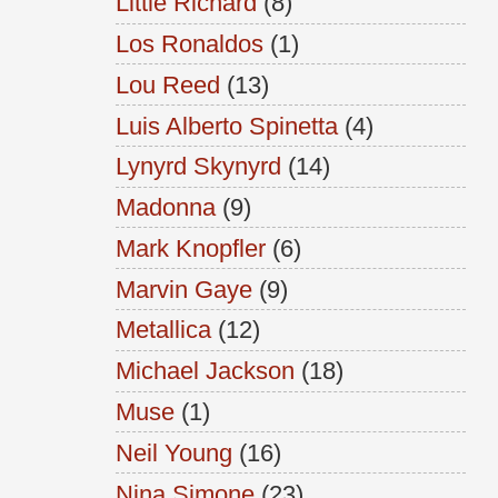
Little Richard
(8)
Los Ronaldos
(1)
Lou Reed
(13)
Luis Alberto Spinetta
(4)
Lynyrd Skynyrd
(14)
Madonna
(9)
Mark Knopfler
(6)
Marvin Gaye
(9)
Metallica
(12)
Michael Jackson
(18)
Muse
(1)
Neil Young
(16)
Nina Simone
(23)