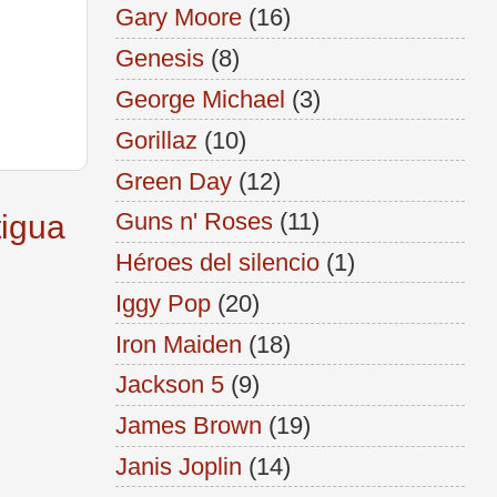
Gary Moore
(16)
Genesis
(8)
George Michael
(3)
Gorillaz
(10)
Green Day
(12)
Guns n' Roses
(11)
tigua
Héroes del silencio
(1)
Iggy Pop
(20)
Iron Maiden
(18)
Jackson 5
(9)
James Brown
(19)
Janis Joplin
(14)