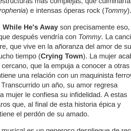
 estructuras más complejas, que culminarí
rophenia
) e intensas óperas rock (
Tommy
)
 While He's Away
son precisamente eso,
que después vendría con
Tommy
. La canc
bre, que vive en la añoranza del amor de su
ucho tiempo (
Crying Town
). La mujer aca
 cercano, que la empuja a conocer a otras
tiene una relación con un maquinista ferrov
. Transcurrido un año, su amor regresa
 la mujer le confiesa su infidelidad. A estas
ros que, al final de esta historia épica y
obtiene el perdón de su amado.
lo musical es un generoso despliegue de re