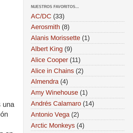
NUESTROS FAVORITOS...
AC/DC
(33)
Aerosmith
(8)
Alanis Morissette
(1)
Albert King
(9)
Alice Cooper
(11)
Alice in Chains
(2)
Almendra
(4)
Amy Winehouse
(1)
Andrés Calamaro
(14)
 una
ión
Antonio Vega
(2)
Arctic Monkeys
(4)