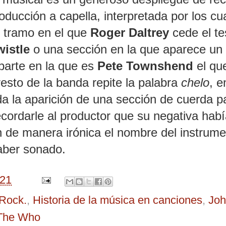
ducción a capella, interpretada por los cu
 tramo en el que
Roger Daltrey
cede el te
istle
o una sección en la que aparece un
 parte en la que es
Pete Townshend
el qu
esto de la banda repite la palabra
chelo
, e
a la aparición de una sección de cuerda p
ecordarle al productor que su negativa hab
on de manera irónica el nombre del instrum
aber sonado.
021
Rock.
,
Historia de la música en canciones
,
Jo
The Who