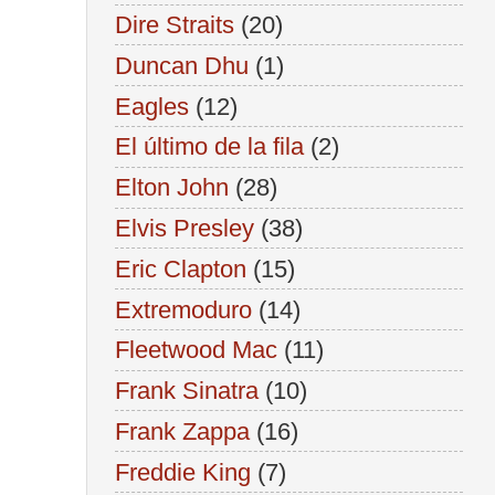
Dire Straits
(20)
Duncan Dhu
(1)
Eagles
(12)
El último de la fila
(2)
Elton John
(28)
Elvis Presley
(38)
Eric Clapton
(15)
Extremoduro
(14)
Fleetwood Mac
(11)
Frank Sinatra
(10)
Frank Zappa
(16)
Freddie King
(7)