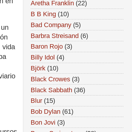
an en
Aretha Franklin
(22)
.
B B King
(10)
Bad Company
(5)
 un
Barbra Streisand
(6)
ión
 vida
Baron Rojo
(3)
ba
Billy Idol
(4)
Björk
(10)
iario
Black Crowes
(3)
Black Sabbath
(36)
Blur
(15)
Bob Dylan
(61)
Bon Jovi
(3)
cursos