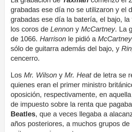
grabadas ese día no se utilizaron y el 
grabadas ese día la batería, el bajo, la
los coros de
Lennon
y
McCartney
. La 
de 1066.
Harrison
le pidió a
McCartney
sólo de guitarra además del bajo, y
Ri
cencerro.
Los
Mr. Wilson
y
Mr. Heat
de letra se 
quienes eran el primer ministro británic
oposición, respectivamente, en aquell
de impuesto sobre la renta que pagab
Beatles
, que a veces llegaba a alacan
años posteriores, a muchos grupos de p