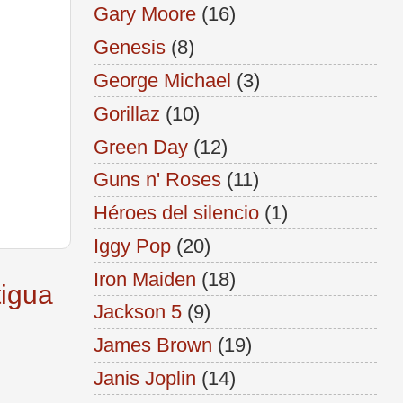
Gary Moore
(16)
Genesis
(8)
George Michael
(3)
Gorillaz
(10)
Green Day
(12)
Guns n' Roses
(11)
Héroes del silencio
(1)
Iggy Pop
(20)
Iron Maiden
(18)
tigua
Jackson 5
(9)
James Brown
(19)
Janis Joplin
(14)