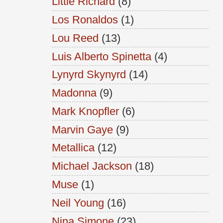
Little Richard
(8)
Los Ronaldos
(1)
Lou Reed
(13)
Luis Alberto Spinetta
(4)
Lynyrd Skynyrd
(14)
Madonna
(9)
Mark Knopfler
(6)
Marvin Gaye
(9)
Metallica
(12)
Michael Jackson
(18)
Muse
(1)
Neil Young
(16)
Nina Simone
(23)