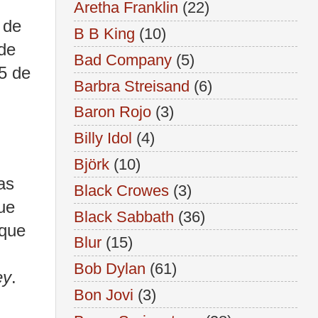
Aretha Franklin
(22)
 de
B B King
(10)
de
Bad Company
(5)
 5 de
Barbra Streisand
(6)
Baron Rojo
(3)
Billy Idol
(4)
Björk
(10)
as
Black Crowes
(3)
ue
Black Sabbath
(36)
 que
Blur
(15)
Bob Dylan
(61)
ey
.
Bon Jovi
(3)