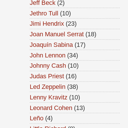
Jeff Beck
(2)
Jethro Tull
(10)
Jimi Hendrix
(23)
Joan Manuel Serrat
(18)
Joaquín Sabina
(17)
John Lennon
(34)
Johnny Cash
(10)
Judas Priest
(16)
Led Zeppelin
(38)
Lenny Kravitz
(10)
Leonard Cohen
(13)
Leño
(4)