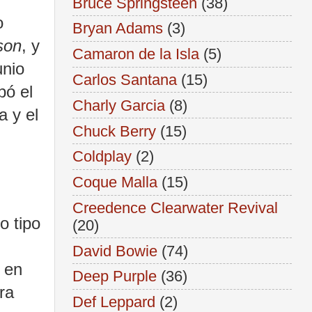
Bruce Springsteen
(38)
o
Bryan Adams
(3)
son
, y
Camaron de la Isla
(5)
unio
Carlos Santana
(15)
bó el
Charly Garcia
(8)
a y el
Chuck Berry
(15)
Coldplay
(2)
Coque Malla
(15)
Creedence Clearwater Revival
o tipo
(20)
David Bowie
(74)
, en
Deep Purple
(36)
ra
Def Leppard
(2)