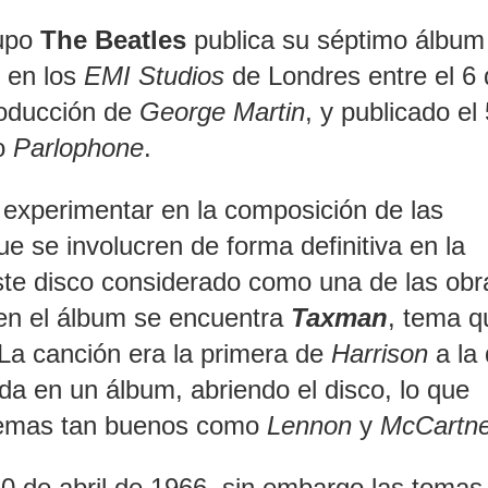
rupo
The Beatles
publica su séptimo álbum
o en los
EMI Studios
de Londres entre el 6 
producción de
George Martin
, y publicado el
co
Parlophone
.
experimentar en la composición de las
e se involucren de forma definitiva en la
este disco considerado como una de las obr
 en el álbum se encuentra
Taxman
, tema q
 La canción era la primera de
Harrison
a la
da en un álbum, abriendo el disco, lo que
temas tan buenos como
Lennon
y
McCartn
 de abril de 1966, sin embargo las tomas