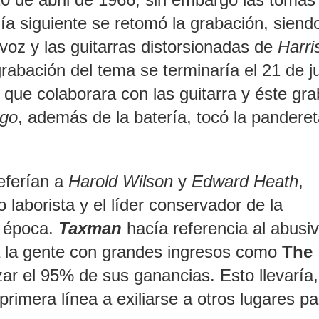
día siguiente se retomó la grabación, siend
 voz y las guitarras distorsionadas de
Harri
grabación del tema se terminaría el 21 de j
que colaborara con las guitarra y éste gra
ngo
, además de la batería, tocó la panderet
referían a
Harold Wilson
y
Edward Heath
,
o laborista y el líder conservador de la
a época.
Taxman
hacía referencia al abusiv
a la gente con grandes ingresos como
The
zar el 95% de sus ganancias. Esto llevaría
rimera línea a exiliarse a otros lugares pa