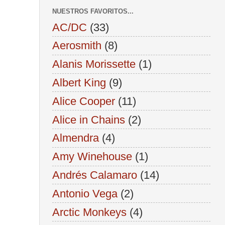
NUESTROS FAVORITOS...
AC/DC
(33)
Aerosmith
(8)
Alanis Morissette
(1)
Albert King
(9)
Alice Cooper
(11)
Alice in Chains
(2)
Almendra
(4)
Amy Winehouse
(1)
Andrés Calamaro
(14)
Antonio Vega
(2)
Arctic Monkeys
(4)