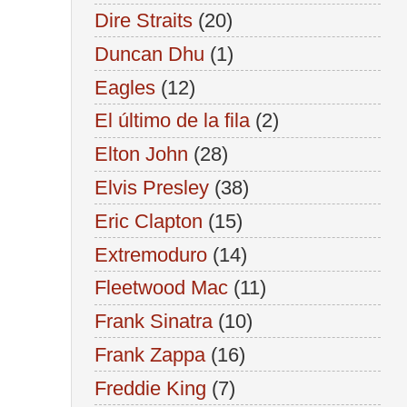
Dire Straits
(20)
Duncan Dhu
(1)
Eagles
(12)
El último de la fila
(2)
Elton John
(28)
Elvis Presley
(38)
Eric Clapton
(15)
Extremoduro
(14)
Fleetwood Mac
(11)
Frank Sinatra
(10)
Frank Zappa
(16)
Freddie King
(7)