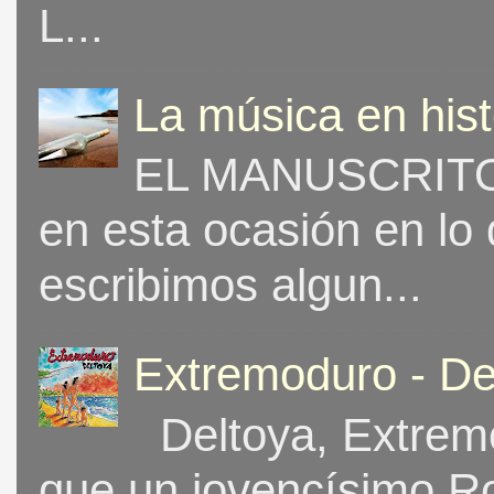
L...
La música en his
EL MANUSCRITO 
en esta ocasión en lo
escribimos algun...
Extremoduro - De
Deltoya, Extremo
que un jovencísimo Ro