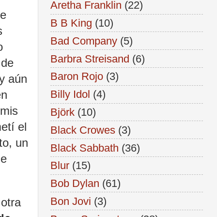
Aretha Franklin
(22)
de
B B King
(10)
s
Bad Company
(5)
o
Barbra Streisand
(6)
de
Baron Rojo
(3)
 y aún
en
Billy Idol
(4)
 mis
Björk
(10)
etí el
Black Crowes
(3)
to, un
Black Sabbath
(36)
de
Blur
(15)
Bob Dylan
(61)
Bon Jovi
(3)
otra