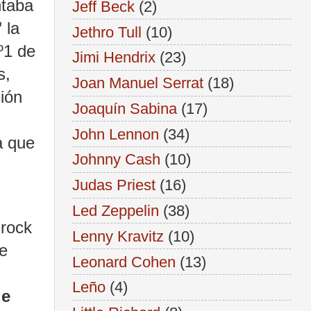
ntaba
Jeff Beck
(2)
"
la
Jethro Tull
(10)
º1 de
Jimi Hendrix
(23)
s,
Joan Manuel Serrat
(18)
ión
Joaquín Sabina
(17)
John Lennon
(34)
a que
Johnny Cash
(10)
Judas Priest
(16)
Led Zeppelin
(38)
 rock
Lenny Kravitz
(10)
e
Leonard Cohen
(13)
Leño
(4)
ie