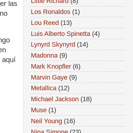
Little Richard
(8)
er las
Los Ronaldos
(1)
ino
Lou Reed
(13)
Luis Alberto Spinetta
(4)
engo
Lynyrd Skynyrd
(14)
en
Madonna
(9)
o aquí
Mark Knopfler
(6)
Marvin Gaye
(9)
Metallica
(12)
Michael Jackson
(18)
Muse
(1)
Neil Young
(16)
Nina Simone
(23)