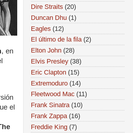
Dire Straits
(20)
Duncan Dhu
(1)
Eagles
(12)
El último de la fila
(2)
Elton John
(28)
n
, en
l
Elvis Presley
(38)
Eric Clapton
(15)
Extremoduro
(14)
Fleetwood Mac
(11)
sión
Frank Sinatra
(10)
ue el
Frank Zappa
(16)
The
Freddie King
(7)