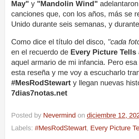
May"
y
"Mandolin Wind"
adelantaron
canciones que, con los años, más se r
Unido durante seis semanas, y durante
Como dice el título del disco,
"cada foto
en el recuerdo de
Every Picture Tells
aquel armario de mi infancia. Pero esa 
esta reseña y me voy a escucharlo tra
#MesRodStewart
y llegan nuevas his
7dias7notas.net
Posted by
Nevermind
on
diciembre 12, 20
Labels:
#MesRodStewart
,
Every Picture Te