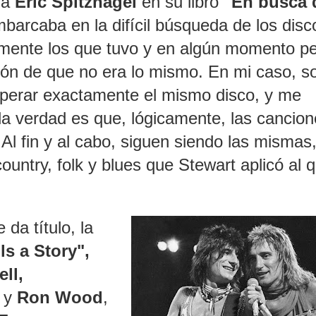
 a
Eric Spitznagel
en su libro
"En busca 
mbarcaba en la difícil búsqueda de los disc
tamente los que tuvo y en algún momento pe
ón de que no era lo mismo. En mi caso, s
uperar exactamente el mismo disco, y me
la verdad es que, lógicamente, las cancio
Al fin y al cabo, siguen siendo las mismas,
untry, folk y blues que Stewart aplicó al 
da título, la
ls a Story",
ll,
y
Ron Wood
,