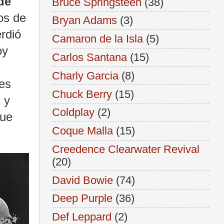
de
Bruce Springsteen
(38)
os de
Bryan Adams
(3)
rdió
Camaron de la Isla
(5)
oy
Carlos Santana
(15)
Charly Garcia
(8)
nes
Chuck Berry
(15)
 y
Coldplay
(2)
que
Coque Malla
(15)
Creedence Clearwater Revival
(20)
David Bowie
(74)
Deep Purple
(36)
Def Leppard
(2)