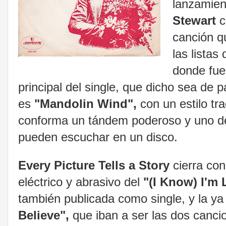
lanzamie
Stewart
c
canción qu
las lista
donde fue
principal del single, que dicho sea de
es
"Mandolin Wind",
con un estilo tra
conforma un tándem poderoso y uno de
pueden escuchar en un disco.
Every Picture Tells a Story
cierra con
eléctrico y abrasivo del
"(I Know) I'm
también publicada como single, y la 
Believe",
que iban a ser las dos cancio