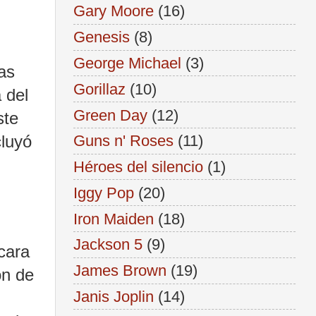
Gary Moore
(16)
Genesis
(8)
George Michael
(3)
as
Gorillaz
(10)
 del
Green Day
(12)
ste
cluyó
Guns n' Roses
(11)
Héroes del silencio
(1)
Iggy Pop
(20)
Iron Maiden
(18)
Jackson 5
(9)
cara
James Brown
(19)
ón de
Janis Joplin
(14)