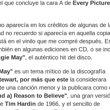
el que concluye la cara A de
Every Picture
o aparecía en los créditos de algunas de l
ad no recuerdo si aparecía en aquella copia
stá en el vinilo que me compré después. E
mbién en algunas ediciones en CD, o se in
gie May"
, el auténtico hit del disco.
 May"
es un tema mítico de la discografía
tewart, por más que este
la considerara
nte una canción menor y la publicara como 
nd a) Reason to Believe"
, una gran versi
de
Tim Hardin
de 1966, y el sencillo de