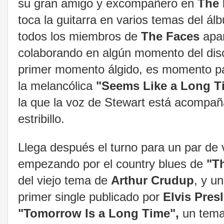
su gran amigo y excompañero en
The 
toca la guitarra en varios temas del á
todos los miembros de
The Faces
apa
colaborando en algún momento del disc
primer momento álgido, es momento pa
la melancólica
"Seems Like a Long T
la que la voz de Stewart está acompañ
estribillo.
Llega después el turno para un par de v
empezando por el country blues de
"Th
del viejo tema de
Arthur Crudup
, y u
primer single publicado por
Elvis Pres
"Tomorrow Is a Long Time",
un tema