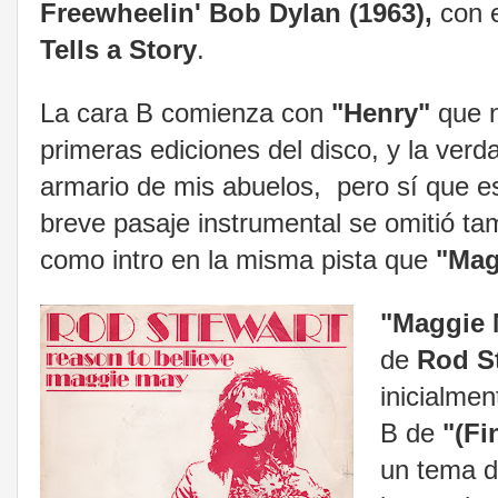
Freewheelin' Bob Dylan (1963),
con 
Tells a Story
.
La cara B comienza con
"Henry"
que n
primeras ediciones del disco, y la verd
armario de mis abuelos, pero sí que e
breve pasaje instrumental se omitió ta
como intro en la misma pista que
"Mag
"Maggie
de
Rod S
inicialme
B de
"(Fi
un tema 