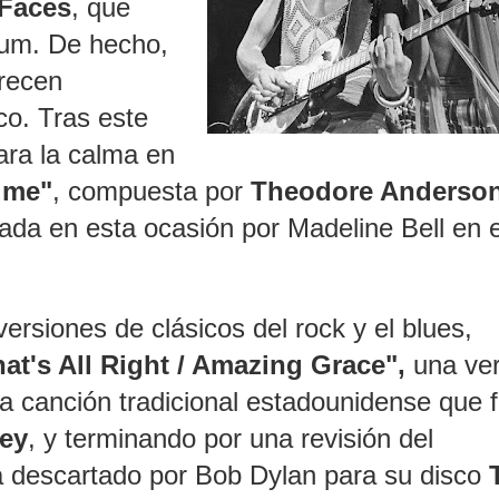
Faces
, que
lbum. De hecho,
recen
o. Tras este
ra la calma en
ime"
, compuesta por
Theodore Anderso
ada en esta ocasión por Madeline Bell en e
ersiones de clásicos del rock y el blues,
at's All Right / Amazing Grace",
una ver
na canción tradicional estadounidense que f
ley
, y terminando por una revisión del
 descartado por Bob Dylan para su disco