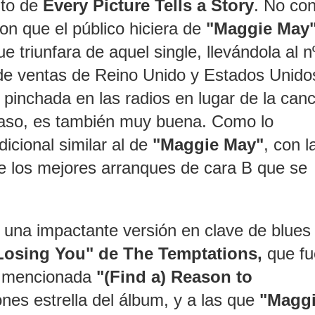
nto de
Every Picture Tells a Story
. No co
on que el público hiciera de
"Maggie May
e triunfara de aquel single, llevándola al n
s de ventas de Reino Unido y Estados Unido
 pinchada en las radios en lugar de la canc
 paso, es también muy buena. Como lo
dicional similar al de
"Maggie May"
, con l
 los mejores arranques de cara B que se
 una impactante versión en clave de blues
 Losing You" de The Temptations
,
que fu
ya mencionada
"(Find a) Reason to
nes estrella del álbum, y a las que
"Magg