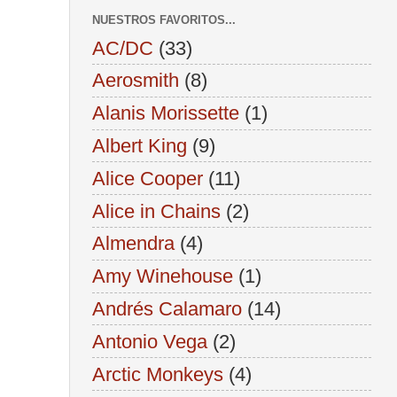
NUESTROS FAVORITOS...
AC/DC
(33)
Aerosmith
(8)
Alanis Morissette
(1)
Albert King
(9)
Alice Cooper
(11)
Alice in Chains
(2)
Almendra
(4)
Amy Winehouse
(1)
Andrés Calamaro
(14)
Antonio Vega
(2)
Arctic Monkeys
(4)