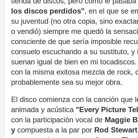
tienda de discos, pero como le pasaba
los discos perdidos"
, en el que se e
su juventud (no otra copia, sino exac
o vendió) siempre me quedó la sensaci
consciente de que sería imposible rec
consuelo escuchando a su sustituto, y 
suenan igual de bien en mi tocadiscos. 
con la misma exitosa mezcla de rock, co
probablemente sea su mejor obra.
El disco comienza con la canción que le 
animada y acústica
"Every Picture Tel
con la participación vocal de
Maggie Be
y
compuesta a la par por
Rod Stewart