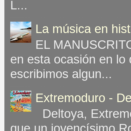
L...
La música en his
EL MANUSCRITO 
en esta ocasión en lo
escribimos algun...
Extremoduro - De
Deltoya, Extremo
que un jovencísimo Ro