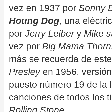
vez en 1937 por
Sonny B
Houng Dog
, una eléctri
por
Jerry Leiber
y
Mike st
vez por
Big Mama Thorn
más se recuerda de este
Presley
en 1956, versión
puesto número 19 de la l
canciones de todos los t
Rolling Stone
.