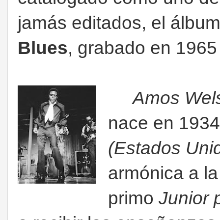
jamás editados, el álbu
Blues
, grabado en 1965
Amos Welss
nace en 193
(Estados Uni
armónica a la
primo
Junior 