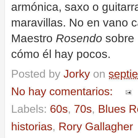
armónica, saxo o guitarr
maravillas. No en vano 
Maestro
Rosendo
sobre l
cómo él hay pocos.
Posted by
Jorky
on
septi
No hay comentarios:
Labels:
60s
,
70s
,
Blues R
historias
,
Rory Gallagher