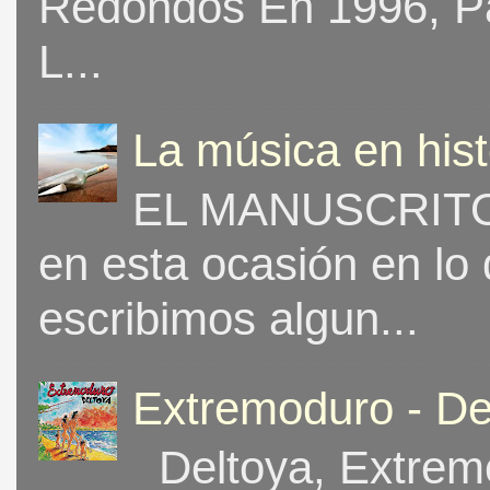
Redondos En 1996, Pat
L...
La música en his
EL MANUSCRITO 
en esta ocasión en lo
escribimos algun...
Extremoduro - De
Deltoya, Extremo