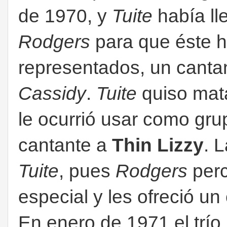
de 1970, y
Tuite
había ll
Rodgers
para que éste h
representados, un canta
Cassidy
.
Tuite
quiso mata
le ocurrió usar como gr
cantante a
Thin Lizzy
. 
Tuite
, pues
Rodgers
perc
especial y les ofreció un
En enero de 1971 el trío