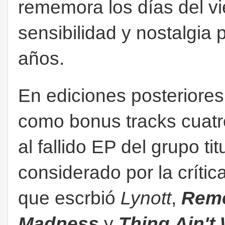
rememora los días del vie
sensibilidad y nostalgia 
años.
En ediciones posteriores
como bonus tracks cuatr
al fallido EP del grupo ti
considerado por la crític
que escrbió
Lynott
,
Reme
Madness
y
Thing Ain't