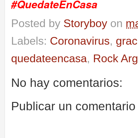
#QuedateEnCasa
Posted by
Storyboy
on
ma
Labels:
Coronavirus
,
grac
quedateencasa
,
Rock Arg
No hay comentarios:
Publicar un comentario