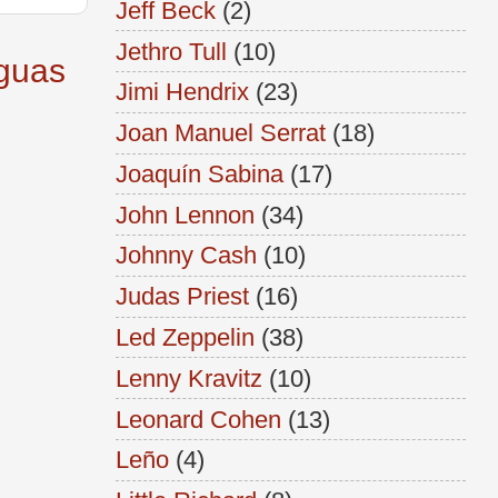
Jeff Beck
(2)
Jethro Tull
(10)
iguas
Jimi Hendrix
(23)
Joan Manuel Serrat
(18)
Joaquín Sabina
(17)
John Lennon
(34)
Johnny Cash
(10)
Judas Priest
(16)
Led Zeppelin
(38)
Lenny Kravitz
(10)
Leonard Cohen
(13)
Leño
(4)