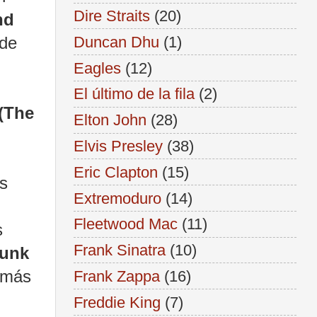
Dire Straits
(20)
nd
Duncan Dhu
(1)
 de
Eagles
(12)
El último de la fila
(2)
(The
Elton John
(28)
Elvis Presley
(38)
Eric Clapton
(15)
s
Extremoduro
(14)
Fleetwood Mac
(11)
s
Frank Sinatra
(10)
Funk
 más
Frank Zappa
(16)
Freddie King
(7)