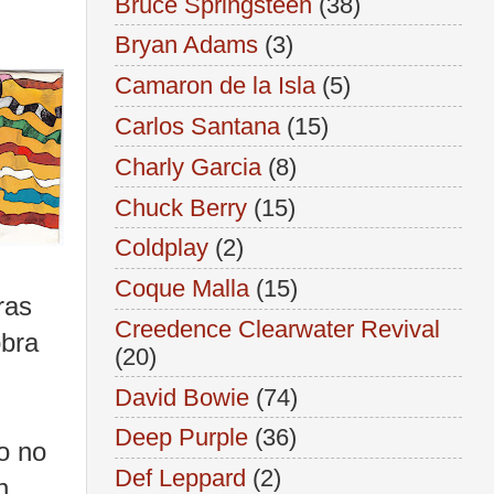
Bruce Springsteen
(38)
Bryan Adams
(3)
Camaron de la Isla
(5)
Carlos Santana
(15)
Charly Garcia
(8)
Chuck Berry
(15)
Coldplay
(2)
Coque Malla
(15)
ras
Creedence Clearwater Revival
obra
(20)
David Bowie
(74)
Deep Purple
(36)
o no
Def Leppard
(2)
n