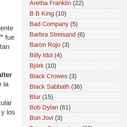
Aretha Franklin
(22)
B B King
(10)
Bad Company
(5)
mente
Barbra Streisand
(6)
"
fue
Baron Rojo
(3)
 tan
Billy Idol
(4)
Björk
(10)
lter
Black Crowes
(3)
 la
Black Sabbath
(36)
Blur
(15)
cular
Bob Dylan
(61)
 y los
Bon Jovi
(3)