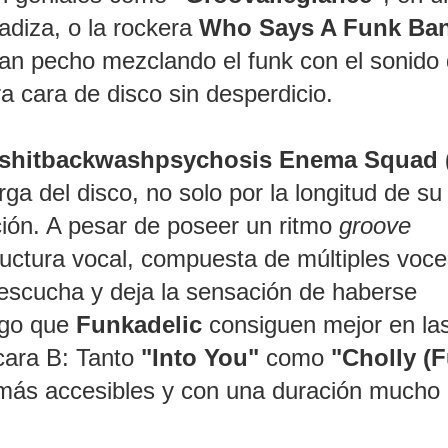
adiza, o la rockera
Who Says A Funk Ba
can pecho mezclando el funk con el sonido
a cara de disco sin desperdicio.
lshitbackwashpsychosis Enema Squad 
ga del disco, no solo por la longitud de su
ación. A pesar de poseer un ritmo
groove
uctura vocal, compuesta de múltiples voce
 escucha y deja la sensación de haberse
lgo que
Funkadelic
consiguen mejor en la
cara B: Tanto
"Into You"
como
"Cholly (
más accesibles y con una duración mucho