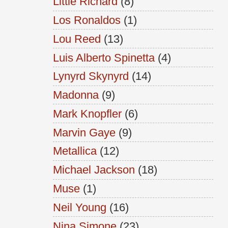
Little Richard
(8)
Los Ronaldos
(1)
Lou Reed
(13)
Luis Alberto Spinetta
(4)
Lynyrd Skynyrd
(14)
Madonna
(9)
Mark Knopfler
(6)
Marvin Gaye
(9)
Metallica
(12)
Michael Jackson
(18)
Muse
(1)
Neil Young
(16)
Nina Simone
(23)