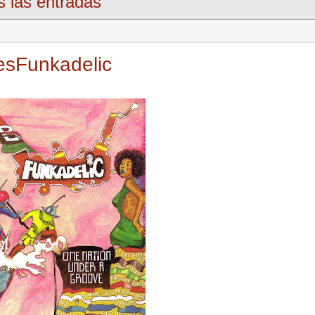
s las entradas
esFunkadelic