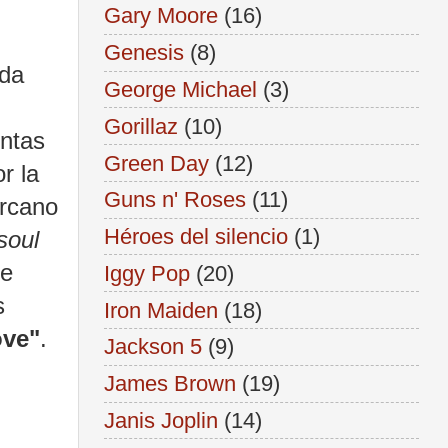
Gary Moore
(16)
Genesis
(8)
ada
George Michael
(3)
Gorillaz
(10)
entas
Green Day
(12)
r la
Guns n' Roses
(11)
ercano
Héroes del silencio
(1)
soul
de
Iggy Pop
(20)
s
Iron Maiden
(18)
ove"
.
Jackson 5
(9)
James Brown
(19)
Janis Joplin
(14)