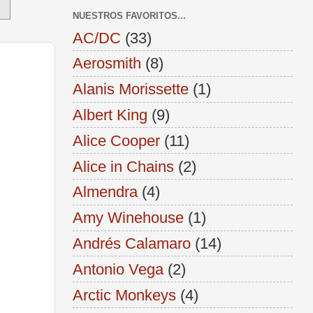
NUESTROS FAVORITOS...
AC/DC
(33)
Aerosmith
(8)
Alanis Morissette
(1)
Albert King
(9)
Alice Cooper
(11)
Alice in Chains
(2)
Almendra
(4)
Amy Winehouse
(1)
Andrés Calamaro
(14)
Antonio Vega
(2)
Arctic Monkeys
(4)