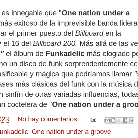
 es innegable que "
One nation under a
más exitoso de la imprevisible banda lider
zar el primer puesto del
Billboard
en la
 el 16 del
Billboard 200.
Más allá de las v
"
el álbum de
Funkadelic
más elogiado po
 como un disco de funk sorprendentemente c
lasificable y mágica que podríamos llamar
"
ases más clásicas del funk con la música 
n sinfín de otras variadas influencias, toda
n coctelera de "
One nation under a gro
023
No hay comentarios:
unkadelic
,
One nation under a groove