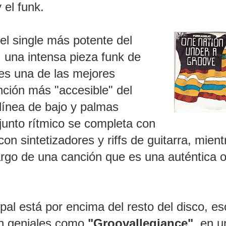
 el funk.
 el single más potente del
, una intensa pieza funk de
es una de las mejores
anción más "accesible" del
 línea de bajo y palmas
njunto rítmico se completa con
n sintetizadores y riffs de guitarra, mient
argo de una canción que es una auténtica 
pal está por encima del resto del disco, es
tan geniales como
"Groovallegiance"
, en u