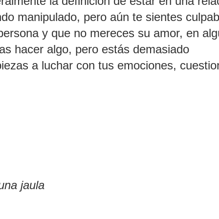
eralmente la definición de estar en una rela
ndo manipulado, pero aún te sientes culpab
a persona y que no mereces su amor, en al
as hacer algo, pero estás demasiado
ezas a luchar con tus emociones, cuestio
una jaula