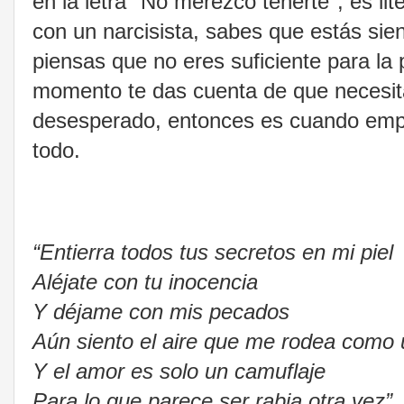
en la letra "No merezco tenerte", es lit
con un narcisista, sabes que estás sie
piensas que no eres suficiente para l
momento te das cuenta de que necesit
desesperado, entonces es cuando empi
todo.
“Entierra todos tus secretos en mi piel
Aléjate con tu inocencia
Y déjame con mis pecados
Aún siento el aire que me rodea como 
Y el amor es solo un camuflaje
Para lo que parece ser rabia otra vez”