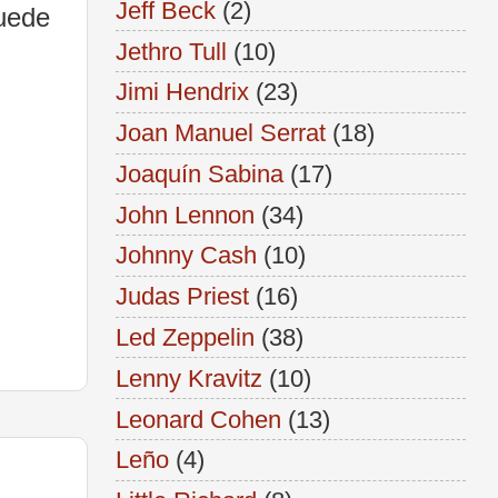
Jeff Beck
(2)
puede
Jethro Tull
(10)
Jimi Hendrix
(23)
Joan Manuel Serrat
(18)
Joaquín Sabina
(17)
John Lennon
(34)
Johnny Cash
(10)
Judas Priest
(16)
Led Zeppelin
(38)
Lenny Kravitz
(10)
Leonard Cohen
(13)
Leño
(4)