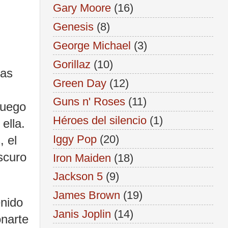
Gary Moore
(16)
Genesis
(8)
George Michael
(3)
Gorillaz
(10)
nas
Green Day
(12)
,
Guns n' Roses
(11)
luego
Héroes del silencio
(1)
ella.
Iggy Pop
(20)
, el
scuro
Iron Maiden
(18)
Jackson 5
(9)
James Brown
(19)
enido
Janis Joplin
(14)
onarte