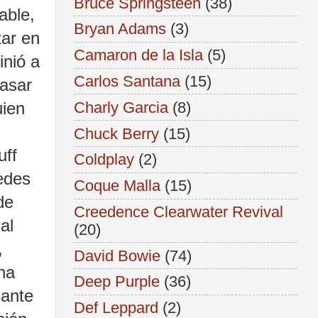
Bruce Springsteen
(38)
able,
Bryan Adams
(3)
tar en
Camaron de la Isla
(5)
inió a
Carlos Santana
(15)
pasar
uien
Charly Garcia
(8)
Chuck Berry
(15)
uff
Coldplay
(2)
uedes
Coque Malla
(15)
de
Creedence Clearwater Revival
al
(20)
,
David Bowie
(74)
na
Deep Purple
(36)
sante
Def Leppard
(2)