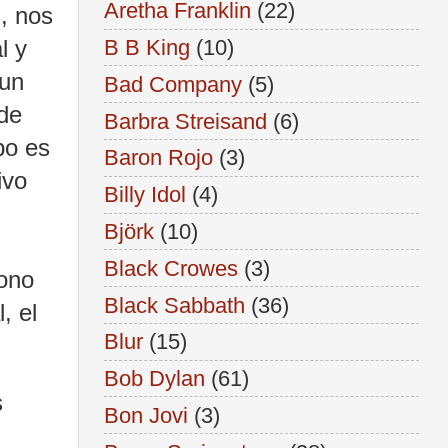
Aretha Franklin
(22)
, nos
l y
B B King
(10)
 un
Bad Company
(5)
 de
Barbra Streisand
(6)
po es
Baron Rojo
(3)
ivo
Billy Idol
(4)
Björk
(10)
Black Crowes
(3)
tono
Black Sabbath
(36)
, el
Blur
(15)
Bob Dylan
(61)
s
Bon Jovi
(3)