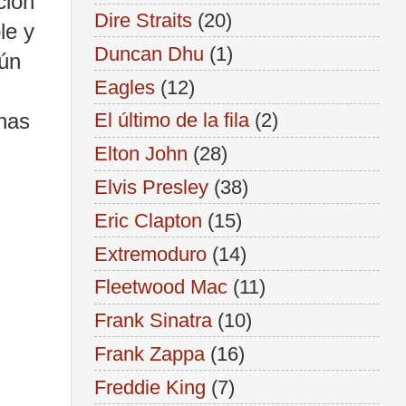
ción
Dire Straits
(20)
le y
Duncan Dhu
(1)
gún
Eagles
(12)
nas
El último de la fila
(2)
Elton John
(28)
Elvis Presley
(38)
Eric Clapton
(15)
Extremoduro
(14)
Fleetwood Mac
(11)
Frank Sinatra
(10)
Frank Zappa
(16)
Freddie King
(7)