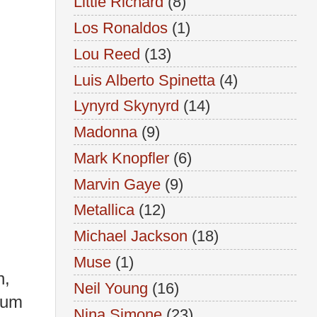
Little Richard
(8)
Los Ronaldos
(1)
Lou Reed
(13)
Luis Alberto Spinetta
(4)
Lynyrd Skynyrd
(14)
Madonna
(9)
Mark Knopfler
(6)
Marvin Gaye
(9)
Metallica
(12)
Michael Jackson
(18)
Muse
(1)
h,
Neil Young
(16)
bum
Nina Simone
(23)