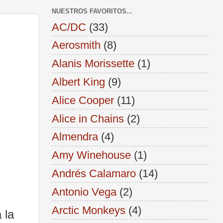
NUESTROS FAVORITOS...
AC/DC
(33)
Aerosmith
(8)
Alanis Morissette
(1)
Albert King
(9)
Alice Cooper
(11)
Alice in Chains
(2)
Almendra
(4)
Amy Winehouse
(1)
Andrés Calamaro
(14)
Antonio Vega
(2)
Arctic Monkeys
(4)
 la