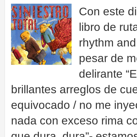
Con este d
libro de rut
rhythm and 
pesar de m
delirante 
brillantes arreglos de cu
equivocado / no me inyec
nada con exceso rima con
que dura, dura”- estamos