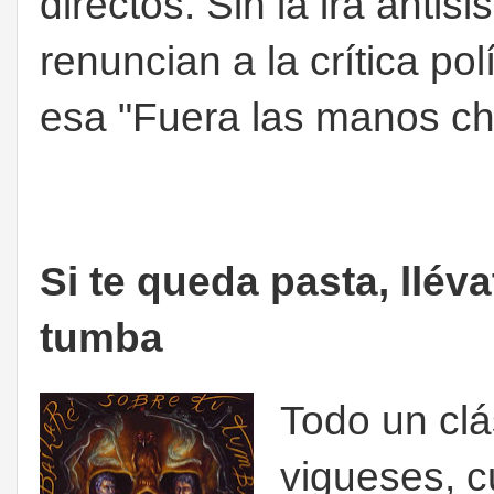
directos. Sin la ira anti
renuncian a la crítica po
esa "Fuera las manos chi
Si te queda pasta, llév
tumba
Todo un clá
vigueses, c