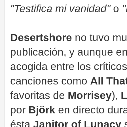
"Testifica mi vanidad"
o
"
Desertshore
no tuvo mu
publicación, y aunque e
acogida entre los crític
canciones como
All Tha
favoritas de
Morrisey
),
L
por
Björk
en directo dur
ésta
Janitor of Lunacy
s