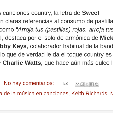
s canciones country, la letra de
Sweet
 claras referencias al consumo de pastilla
s como
“Arroja tus (pastillas) rojas, arroja tu
, destaca por el solo de armónica de
Mic
bby Keys
, colaborador habitual de la ban
lo que de verdad le da el toque country es 
e
Charlie Watts
, que hace aún más dulce l
No hay comentarios:
ia de la música en canciones
,
Keith Richards
,
s