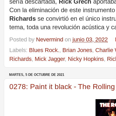
sería descartada,
Rick Grech
aportaba 
Con la eliminación de este instrumento 
Richards
se convirtió en el único inst
tema, toda una revolución acústica y ca
Posted by
Nevermind
on
junio 03, 2022
Labels:
Blues Rock.
,
Brian Jones
,
Charlie 
Richards
,
Mick Jagger
,
Nicky Hopkins
,
Ric
MARTES, 5 DE OCTUBRE DE 2021
0278: Paint it black - The Rollin