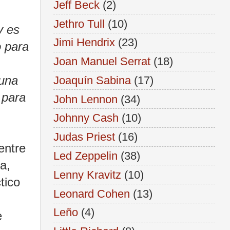
Jeff Beck
(2)
Jethro Tull
(10)
y es
Jimi Hendrix
(23)
o para
Joan Manuel Serrat
(18)
 una
Joaquín Sabina
(17)
 para
John Lennon
(34)
Johnny Cash
(10)
Judas Priest
(16)
entre
Led Zeppelin
(38)
a,
Lenny Kravitz
(10)
tico
Leonard Cohen
(13)
Leño
(4)
e