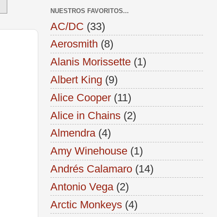
NUESTROS FAVORITOS...
AC/DC
(33)
Aerosmith
(8)
Alanis Morissette
(1)
Albert King
(9)
Alice Cooper
(11)
Alice in Chains
(2)
Almendra
(4)
Amy Winehouse
(1)
Andrés Calamaro
(14)
Antonio Vega
(2)
Arctic Monkeys
(4)