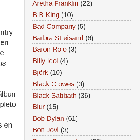
Aretha Franklin
(22)
B B King
(10)
Bad Company
(5)
ntry
Barbra Streisand
(6)
 en
Baron Rojo
(3)
ue
Billy Idol
(4)
us
Björk
(10)
Black Crowes
(3)
 álbum
Black Sabbath
(36)
pleto
Blur
(15)
Bob Dylan
(61)
s en
Bon Jovi
(3)