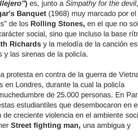
llejero"
)
es, junto a
Simpathy for the devil
ar's Banquet
(1968) muy marcado por el
os" de los
Rolling Stones,
en el que no sol
arácter social, sino que incluso la base rí
ith Richards
y la melodía de la canción e
 y las sirenas de la policía.
a protesta en contra de la guerra de Viet
 en Londres, durante la cual la policía
a muchedumbre de 25.000 personas. En Par
stas estudiantiles que desembocaron en e
de creciente violencia en el ambiente soci
oner
Street fighting man,
una ambigua y