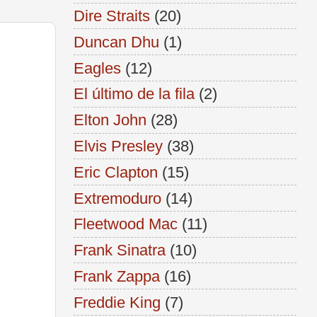
Dire Straits
(20)
Duncan Dhu
(1)
Eagles
(12)
El último de la fila
(2)
Elton John
(28)
Elvis Presley
(38)
Eric Clapton
(15)
Extremoduro
(14)
Fleetwood Mac
(11)
Frank Sinatra
(10)
Frank Zappa
(16)
Freddie King
(7)