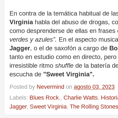
En contra de la temática habitual de la
Virginia
habla del abuso de drogas, con
como desprenderse de ellas en frase
verdes y azules”.
En el aspecto musical
Jagger
, o el de saxofón a cargo de
Bo
tanto en estudio como en directo, pero 
irresistible ritmo
shuffle
de la batería d
escucha de
"Sweet Virginia".
Posted by
Nevermind
on
agosto 03, 2023
Labels:
Blues Rock.
,
Charlie Watts
,
Histor
Jagger
,
Sweet Virginia
,
The Rolling Stone