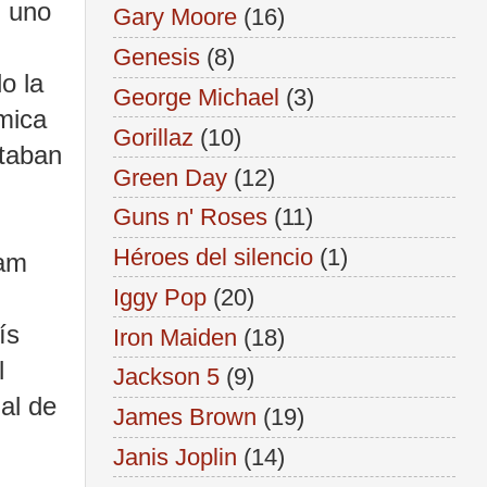
, uno
Gary Moore
(16)
Genesis
(8)
o la
George Michael
(3)
tmica
Gorillaz
(10)
staban
Green Day
(12)
Guns n' Roses
(11)
Héroes del silencio
(1)
nam
Iggy Pop
(20)
ís
Iron Maiden
(18)
l
Jackson 5
(9)
al de
James Brown
(19)
Janis Joplin
(14)