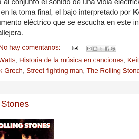
al conjunto el sonido de una viola eléctric
en la toma final, el bajo interpretado por
K
rumento eléctrico que se escucha en este i
llejera.
No hay comentarios:
Watts
,
Historia de la música en canciones
,
Kei
k Grech
,
Street fighting man
,
The Rolling Ston
g Stones