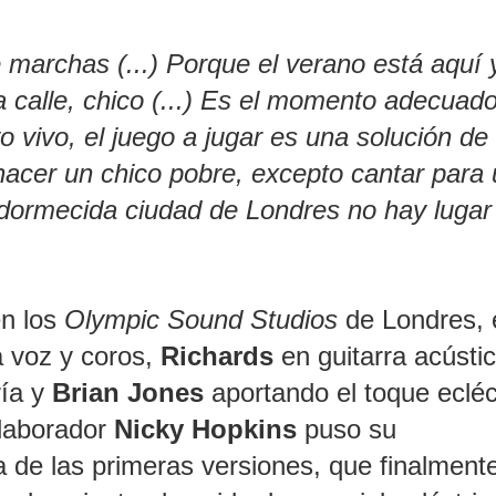
 marchas (...) Porque el verano está aquí 
 calle, chico (...) Es el momento adecuad
 vivo, el juego a jugar es una solución de
acer un chico pobre, excepto cantar para
adormecida ciudad de Londres no hay lugar
en los
Olympic Sound Studios
de Londres, 
a voz y coros,
Richards
en guitarra acústic
ría y
Brian Jones
aportando el toque ecléc
olaborador
Nicky Hopkins
puso su
a de las primeras versiones, que finalment