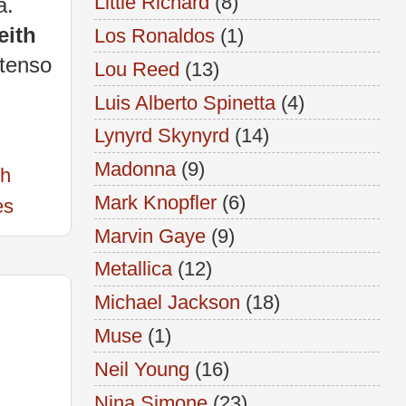
Little Richard
(8)
a.
eith
Los Ronaldos
(1)
ntenso
Lou Reed
(13)
Luis Alberto Spinetta
(4)
Lynyrd Skynyrd
(14)
Madonna
(9)
th
Mark Knopfler
(6)
es
Marvin Gaye
(9)
Metallica
(12)
Michael Jackson
(18)
Muse
(1)
Neil Young
(16)
Nina Simone
(23)