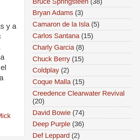
Bruce Springsteen
(38)
Bryan Adams
(3)
Camaron de la Isla
(5)
s y a
Carlos Santana
(15)
s
k
Charly Garcia
(8)
da
Chuck Berry
(15)
el
Coldplay
(2)
a
Coque Malla
(15)
Creedence Clearwater Revival
(20)
David Bowie
(74)
Mick
Deep Purple
(36)
Def Leppard
(2)