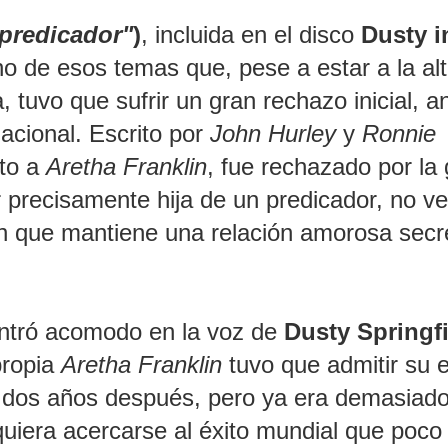
 predicador"
)
, incluida en el disco
Dusty i
no de esos temas que, pese a estar a la al
tuvo que sufrir un gran rechazo inicial, a
nacional. Escrito por
John Hurley
y
Ronnie
nto a
Aretha Franklin
, fue rechazado por la
 precisamente hija de un predicador, no ve
n que mantiene una relación amorosa secr
ontró acomodo en la voz de
Dusty Springf
propia
Aretha Franklin
tuvo que admitir su e
o dos años después, pero ya era demasiad
quiera acercarse al éxito mundial que poco