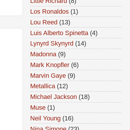
Little Richard
(8)
Los Ronaldos
(1)
Lou Reed
(13)
Luis Alberto Spinetta
(4)
Lynyrd Skynyrd
(14)
Madonna
(9)
Mark Knopfler
(6)
Marvin Gaye
(9)
Metallica
(12)
Michael Jackson
(18)
Muse
(1)
Neil Young
(16)
Nina Simone
(23)