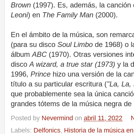
Brown
(1997). Es, además, la canción
Leoni
) en
The Family Man
(2000).
En el ámbito de la música, son remarc
(para su disco
Soul Limbo
de 1968) o 
álbum
ABC
(1970). Otras versiones in
disco
A wizard, a true star (1973)
y la 
1996,
Prince
hizo una versión de la ca
título a su particular escritura (
"La, La
que probablemente sea la única canció
grandes tótems de la música negra de 
Posted by
Nevermind
on
abril 11, 2022
N
Labels:
Delfonics
,
Historia de la música e