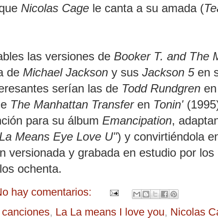
 que
Nicolas Cage
le canta a su amada (
Te
ables las versiones de
Booker T. and The 
la de
Michael Jackson
y sus
Jackson 5
en 
teresantes serían las de
Todd Rundgren
en 
de
The Manhattan Transfer
en
Tonin'
(1995
nción para su álbum
Emancipation
, adapta
, La Means Eye Love U"
) y convirtiéndola e
n versionada y grabada en estudio por los
los ochenta.
o hay comentarios:
n canciones
,
La La means I love you
,
Nicolas C