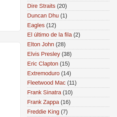
Dire Straits
(20)
Duncan Dhu
(1)
Eagles
(12)
El último de la fila
(2)
Elton John
(28)
Elvis Presley
(38)
Eric Clapton
(15)
Extremoduro
(14)
Fleetwood Mac
(11)
Frank Sinatra
(10)
Frank Zappa
(16)
Freddie King
(7)