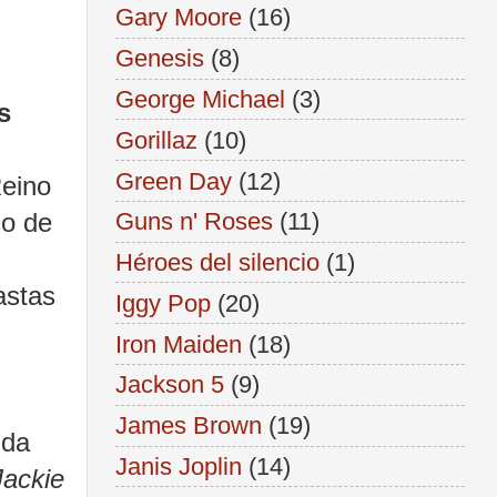
Gary Moore
(16)
Genesis
(8)
George Michael
(3)
s
Gorillaz
(10)
Green Day
(12)
Reino
Guns n' Roses
(11)
co de
Héroes del silencio
(1)
astas
Iggy Pop
(20)
Iron Maiden
(18)
Jackson 5
(9)
James Brown
(19)
nda
Janis Joplin
(14)
Jackie