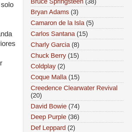
Bruce Springsteen
(38)
solo
Bryan Adams
(3)
Camaron de la Isla
(5)
anda
Carlos Santana
(15)
iores
Charly Garcia
(8)
Chuck Berry
(15)
r
Coldplay
(2)
Coque Malla
(15)
Creedence Clearwater Revival
(20)
David Bowie
(74)
Deep Purple
(36)
Def Leppard
(2)