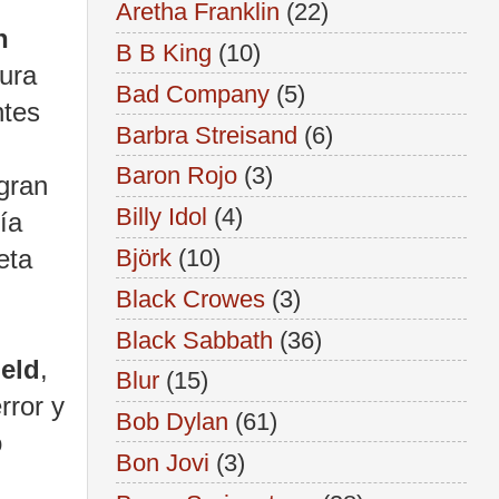
Aretha Franklin
(22)
n
B B King
(10)
tura
Bad Company
(5)
ntes
Barbra Streisand
(6)
Baron Rojo
(3)
 gran
Billy Idol
(4)
ía
eta
Björk
(10)
Black Crowes
(3)
Black Sabbath
(36)
ield
,
Blur
(15)
rror y
Bob Dylan
(61)
o
Bon Jovi
(3)