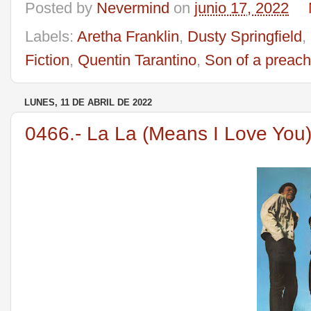
Posted by
Nevermind
on
junio 17, 2022
Labels:
Aretha Franklin
,
Dusty Springfield
,
Fiction
,
Quentin Tarantino
,
Son of a preac
LUNES, 11 DE ABRIL DE 2022
0466.- La La (Means I Love You)