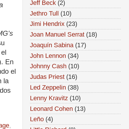
Jeff Beck
(2)
a
Jethro Tull
(10)
Jimi Hendrix
(23)
MG's
Joan Manuel Serrat
(18)
su
Joaquín Sabina
(17)
el
John Lennon
(34)
). En
Johnny Cash
(10)
ndo el
Judas Priest
(16)
n la
Led Zeppelin
(38)
 dos
Lenny Kravitz
(10)
Leonard Cohen
(13)
Leño
(4)
age
,