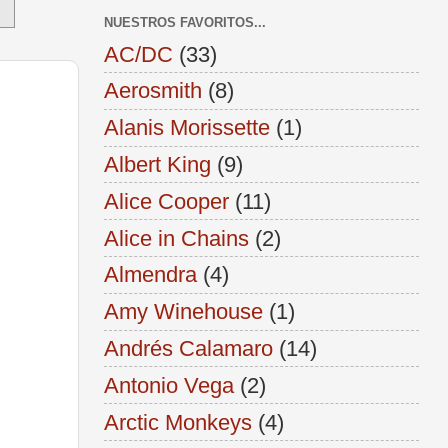
NUESTROS FAVORITOS...
AC/DC
(33)
Aerosmith
(8)
Alanis Morissette
(1)
Albert King
(9)
Alice Cooper
(11)
Alice in Chains
(2)
Almendra
(4)
Amy Winehouse
(1)
Andrés Calamaro
(14)
Antonio Vega
(2)
Arctic Monkeys
(4)