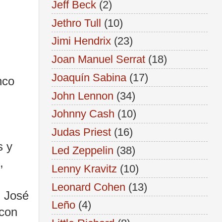
Jeff Beck
(2)
Jethro Tull
(10)
Jimi Hendrix
(23)
Joan Manuel Serrat
(18)
Joaquín Sabina
(17)
nco
John Lennon
(34)
Johnny Cash
(10)
Judas Priest
(16)
s y
Led Zeppelin
(38)
,
Lenny Kravitz
(10)
Leonard Cohen
(13)
n José
Leño
(4)
 con