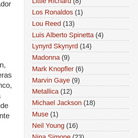
Little Richard
(8)
ador
Los Ronaldos
(1)
Lou Reed
(13)
Luis Alberto Spinetta
(4)
Lynyrd Skynyrd
(14)
Madonna
(9)
n,
Mark Knopfler
(6)
eras
Marvin Gaye
(9)
nco,
Metallica
(12)
a
Michael Jackson
(18)
 de
Muse
(1)
nte
Neil Young
(16)
Nina Simone
(23)