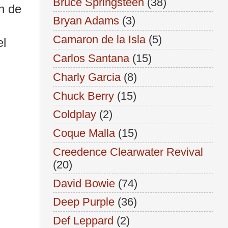
Bruce Springsteen
(38)
n de
Bryan Adams
(3)
Camaron de la Isla
(5)
el
Carlos Santana
(15)
Charly Garcia
(8)
Chuck Berry
(15)
Coldplay
(2)
Coque Malla
(15)
Creedence Clearwater Revival
(20)
David Bowie
(74)
Deep Purple
(36)
Def Leppard
(2)