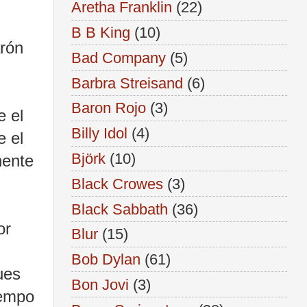
Aretha Franklin
(22)
B B King
(10)
arón
Bad Company
(5)
Barbra Streisand
(6)
Baron Rojo
(3)
e el
Billy Idol
(4)
e el
Björk
(10)
nente
Black Crowes
(3)
Black Sabbath
(36)
or
Blur
(15)
Bob Dylan
(61)
ues
Bon Jovi
(3)
iempo