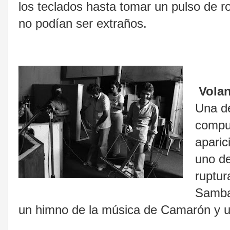
los teclados hasta tomar un pulso de 
no podían ser extraños.
Vola
Una d
compue
aparic
uno de
ruptur
Samba 
un himno de la música de Camarón y 