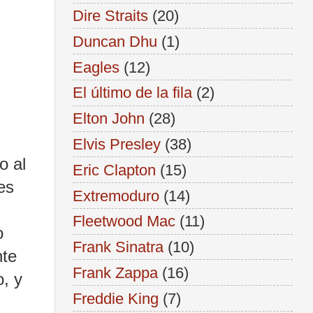
Dire Straits
(20)
Duncan Dhu
(1)
Eagles
(12)
El último de la fila
(2)
Elton John
(28)
Elvis Presley
(38)
o al
Eric Clapton
(15)
es
Extremoduro
(14)
Fleetwood Mac
(11)
o
Frank Sinatra
(10)
nte
Frank Zappa
(16)
, y
Freddie King
(7)