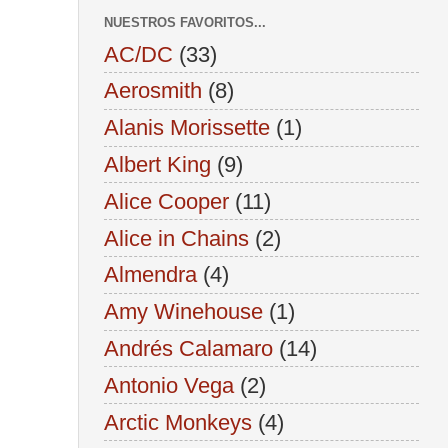
NUESTROS FAVORITOS...
AC/DC
(33)
Aerosmith
(8)
Alanis Morissette
(1)
Albert King
(9)
Alice Cooper
(11)
Alice in Chains
(2)
Almendra
(4)
Amy Winehouse
(1)
Andrés Calamaro
(14)
Antonio Vega
(2)
Arctic Monkeys
(4)