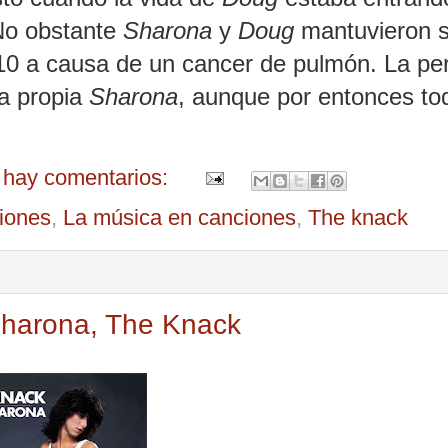
 No obstante
Sharona
y
Doug
mantuvieron 
010 a causa de un cancer de pulmón.
La pe
la propia
Sharona
, aunque por entonces to
 hay comentarios:
ciones
,
La música en canciones
,
The knack
Sharona, The Knack