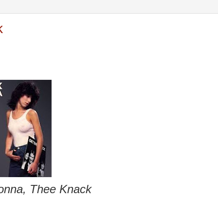
k
onna, Thee Knack