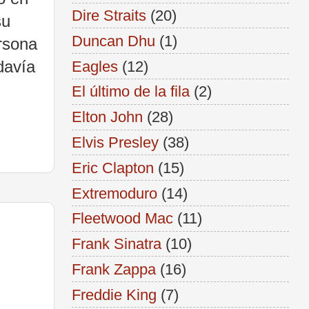
Dire Straits
(20)
su
Duncan Dhu
(1)
rsona
davía
Eagles
(12)
El último de la fila
(2)
Elton John
(28)
Elvis Presley
(38)
Eric Clapton
(15)
Extremoduro
(14)
Fleetwood Mac
(11)
Frank Sinatra
(10)
Frank Zappa
(16)
Freddie King
(7)