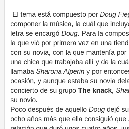
El tema está compuesto por
Doug Fie
componer la música, la cuál que incluye
letra se encargó
Doug
.
Para la composi
la que vió por primera vez en una tien
con su novia, con la que mantenía por 
una chica que trabajaba allí y de la cu
llamaba
Sharona Alperin
y por entonce
ocasión, y aunque estaba su novia del
concierto de su grupo
The knack
,
Sha
su novio.
Poco después de aquello
Doug
dejó su 
ocho años más que ella consiguió que
relación que duró unos cuatro años, ju