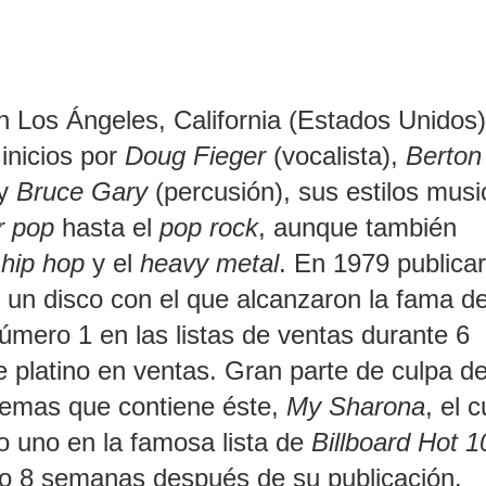
n Los Ángeles, California (Estados Unidos)
inicios por
Doug Fieger
(vocalista),
Berton
y
Bruce Gary
(percusión), sus estilos musi
r pop
hasta el
pop rock
, aunque también
 hip hop
y el
heavy metal
.
En 1979 publica
, un disco con el que alcanzaron la fama d
mero 1 en las listas de ventas durante 6
 platino en ventas. G
ran parte de culpa de
 temas que contiene éste,
My Sharona
, el c
 uno en la famosa lista de
Billboard Hot 1
lo 8 semanas después de su publicación.