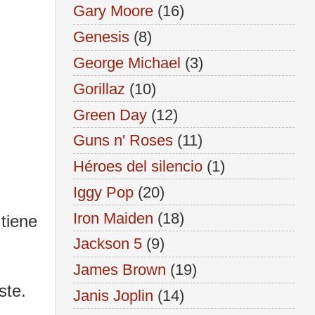
Gary Moore
(16)
Genesis
(8)
George Michael
(3)
Gorillaz
(10)
Green Day
(12)
Guns n' Roses
(11)
Héroes del silencio
(1)
Iggy Pop
(20)
Iron Maiden
(18)
 tiene
Jackson 5
(9)
James Brown
(19)
ste.
Janis Joplin
(14)