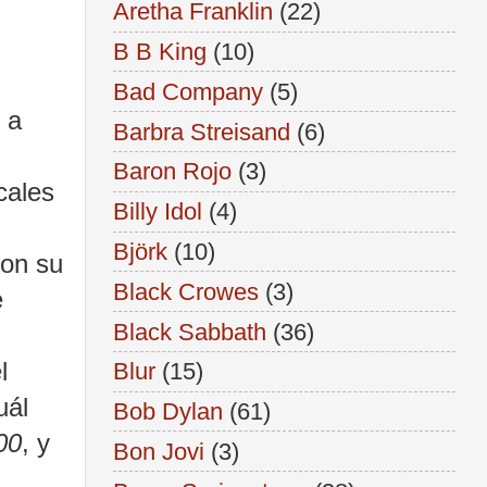
Aretha Franklin
(22)
B B King
(10)
Bad Company
(5)
 a
Barbra Streisand
(6)
Baron Rojo
(3)
cales
Billy Idol
(4)
Björk
(10)
ron su
Black Crowes
(3)
e
Black Sabbath
(36)
l
Blur
(15)
uál
Bob Dylan
(61)
00
, y
Bon Jovi
(3)