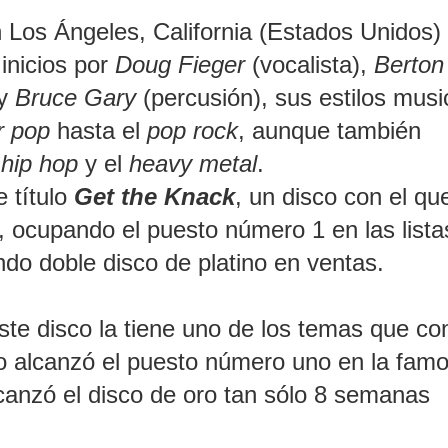
 Los Ángeles, California (Estados Unidos)
inicios por
Doug Fieger
(vocalista),
Berton
 y
Bruce Gary
(percusión), sus estilos musi
r pop
hasta el
pop rock
, aunque también
 hip hop
y el
heavy metal
.
 título
Get the Knack
, un disco con el qu
, ocupando el puesto número 1 en las lista
do doble disco de platino en ventas.
te disco la tiene uno de los temas que co
llo alcanzó el puesto número uno en la fam
canzó el disco de oro tan sólo 8 semanas