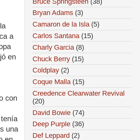
Bruce Springsteen
(38)
Bryan Adams
(3)
Camaron de la Isla
(5)
la
ica a
Carlos Santana
(15)
ropa
Charly Garcia
(8)
jó en
Chuck Berry
(15)
Coldplay
(2)
Coque Malla
(15)
Creedence Clearwater Revival
to con
(20)
David Bowie
(74)
 tenía
Deep Purple
(36)
os una
Def Leppard
(2)
o en