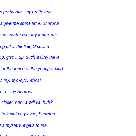
le pretty one, my pretty one
a give me some time, Sharona
 my motor run, my motor run
ng off o' the line, Sharona
p, give it up, such a dirty mind
, for the touch of the younger kind
, my, aye-aye, whoa!
m-m-my Sharona
 closer, huh, a-will ya, huh?
 to look in my eyes, Sharona
t a mystery, it gets to me