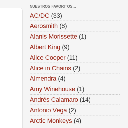
NUESTROS FAVORITOS...
AC/DC
(33)
Aerosmith
(8)
Alanis Morissette
(1)
Albert King
(9)
Alice Cooper
(11)
Alice in Chains
(2)
Almendra
(4)
Amy Winehouse
(1)
Andrés Calamaro
(14)
Antonio Vega
(2)
Arctic Monkeys
(4)