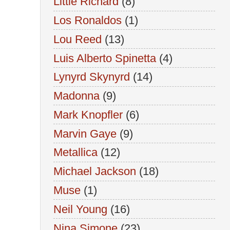
Little Richard
(8)
Los Ronaldos
(1)
Lou Reed
(13)
Luis Alberto Spinetta
(4)
Lynyrd Skynyrd
(14)
Madonna
(9)
Mark Knopfler
(6)
Marvin Gaye
(9)
Metallica
(12)
Michael Jackson
(18)
Muse
(1)
Neil Young
(16)
Nina Simone
(23)