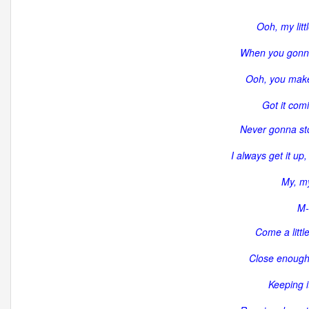
Ooh, my litt
When you gonn
Ooh, you make
Got it comi
Never gonna sto
I always get it up
My, my
M-
Come a little
Close enough
Keeping i