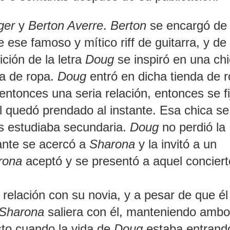
ger
y
Berton Averre
.
Berton
se encargó de
 ese famoso y mítico riff de guitarra, y de 
ción de la letra
Doug
se inspiró en una ch
da de ropa.
Doug
entró en dicha tienda de 
entonces una seria relación, entonces se fi
ál quedó prendado al instante. Esa chica se
s estudiaba secundaria.
Doug
no perdió la
ante se acercó a
Sharona
y la invitó a un
rona
aceptó y se presentó a aquel concier
relación con su novia, y a pesar de que él
Sharona
saliera con él, manteniendo amb
sto cuando la vida de
Doug
estaba entrand