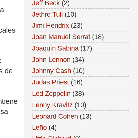
Jeff Beck
(2)
 a
Jethro Tull
(10)
Jimi Hendrix
(23)
cales
Joan Manuel Serrat
(18)
Joaquín Sabina
(17)
John Lennon
(34)
e
s de
Johnny Cash
(10)
Judas Priest
(16)
Led Zeppelin
(38)
ntiene
Lenny Kravitz
(10)
osa
Leonard Cohen
(13)
Leño
(4)