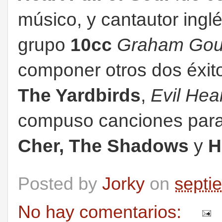
músico, y cantautor ingl
grupo
10cc
Graham Gou
componer otros dos éxit
The Yardbirds
,
Evil Hea
compuso canciones par
Cher, The Shadows
y
H
Posted by
Jorky
on
septi
No hay comentarios: