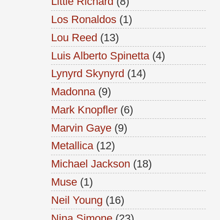
Little Richard
(8)
Los Ronaldos
(1)
Lou Reed
(13)
Luis Alberto Spinetta
(4)
Lynyrd Skynyrd
(14)
Madonna
(9)
Mark Knopfler
(6)
Marvin Gaye
(9)
Metallica
(12)
Michael Jackson
(18)
Muse
(1)
Neil Young
(16)
Nina Simone
(23)