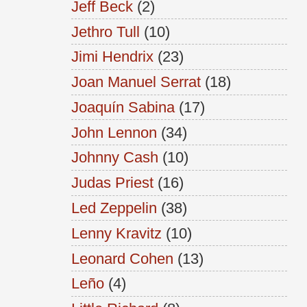
Jeff Beck
(2)
Jethro Tull
(10)
Jimi Hendrix
(23)
Joan Manuel Serrat
(18)
Joaquín Sabina
(17)
John Lennon
(34)
Johnny Cash
(10)
Judas Priest
(16)
Led Zeppelin
(38)
Lenny Kravitz
(10)
Leonard Cohen
(13)
Leño
(4)