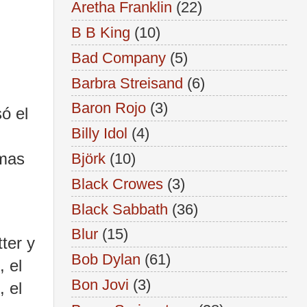
Aretha Franklin
(22)
B B King
(10)
Bad Company
(5)
Barbra Streisand
(6)
Baron Rojo
(3)
ó el
Billy Idol
(4)
emas
Björk
(10)
Black Crowes
(3)
Black Sabbath
(36)
Blur
(15)
ter y
Bob Dylan
(61)
, el
Bon Jovi
(3)
, el