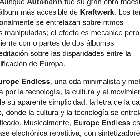
Aunque
Autobahn
fue su gran obra maest
 álbum más accesible de
Kraftwerk
. Los t
onalmente se entrelazan sobre ritmos
es manipuladas; el efecto es mecánico pero
 siente como partes de dos álbumes
ditación sobre las disparidades entre la
orificación de Europa.
urope Endless
,
una oda minimalista y me
por la tecnología, la cultura y el movimie
e su aparente simplicidad, la letra de la c
 donde la cultura y la tecnología se entre
ticado.
Musicalmente,
Europe Endless
es
se electrónica repetitiva, con sintetizador