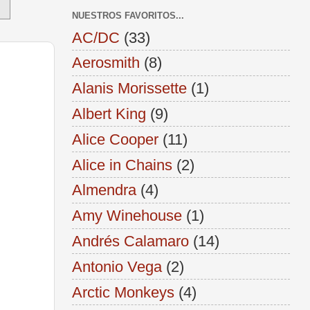
NUESTROS FAVORITOS...
AC/DC
(33)
Aerosmith
(8)
Alanis Morissette
(1)
Albert King
(9)
Alice Cooper
(11)
Alice in Chains
(2)
Almendra
(4)
Amy Winehouse
(1)
Andrés Calamaro
(14)
Antonio Vega
(2)
Arctic Monkeys
(4)