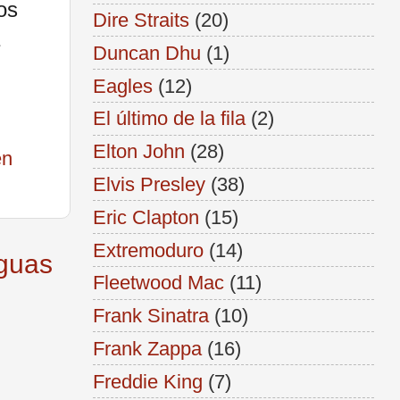
os
Dire Straits
(20)
Duncan Dhu
(1)
Eagles
(12)
El último de la fila
(2)
Elton John
(28)
en
Elvis Presley
(38)
Eric Clapton
(15)
Extremoduro
(14)
iguas
Fleetwood Mac
(11)
Frank Sinatra
(10)
Frank Zappa
(16)
Freddie King
(7)