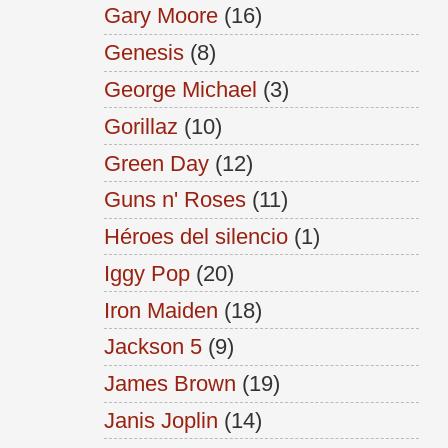
Gary Moore
(16)
Genesis
(8)
George Michael
(3)
Gorillaz
(10)
Green Day
(12)
Guns n' Roses
(11)
Héroes del silencio
(1)
Iggy Pop
(20)
Iron Maiden
(18)
Jackson 5
(9)
James Brown
(19)
Janis Joplin
(14)