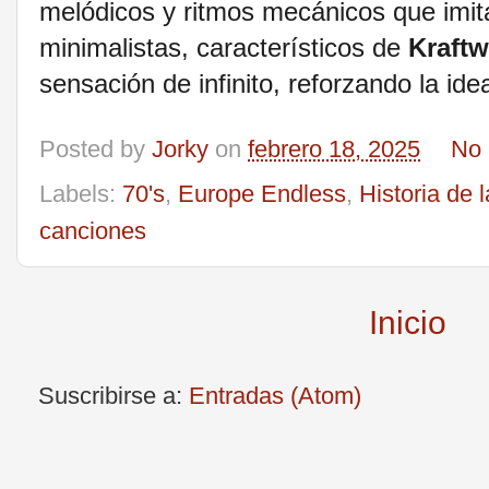
melódicos y ritmos mecánicos que imita
minimalistas, característicos de
Kraftw
sensación de infinito, reforzando la id
Posted by
Jorky
on
febrero 18, 2025
No 
Labels:
70's
,
Europe Endless
,
Historia de 
canciones
Inicio
Suscribirse a:
Entradas (Atom)