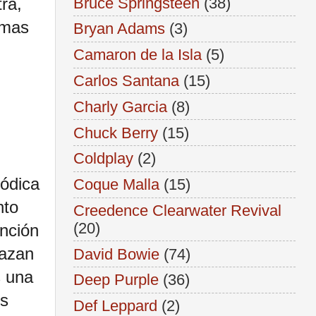
Bruce Springsteen
(38)
ra,
emas
Bryan Adams
(3)
Camaron de la Isla
(5)
Carlos Santana
(15)
Charly Garcia
(8)
Chuck Berry
(15)
Coldplay
(2)
lódica
Coque Malla
(15)
nto
Creedence Clearwater Revival
(20)
anción
lazan
David Bowie
(74)
 una
Deep Purple
(36)
es
Def Leppard
(2)