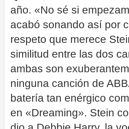
año. «No sé si empezamo
acabó sonando así por c
respeto que merece Ste
similitud entre las dos c
ambas son exuberantem
ninguna canción de ABBA
batería tan enérgico co
en «Dreaming». Stein co
dio a Debbie Harry, la vo