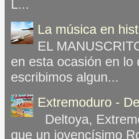
L...
La música en his
EL MANUSCRITO 
en esta ocasión en lo
escribimos algun...
Extremoduro - De
Deltoya, Extremo
que un jovencísimo Ro