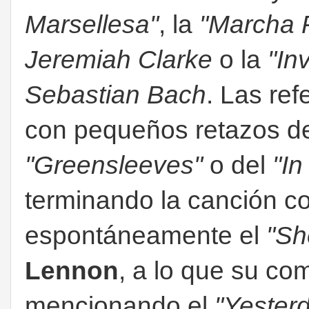
Marsellesa"
, la
"Marcha 
Jeremiah Clarke
o la
"In
Sebastian Bach
. Las ref
con pequeños retazos del
"Greensleeves"
o del
"I
terminando la canción c
espontáneamente el
"Sh
Lennon
, a lo que su c
mencionando el
"Yester