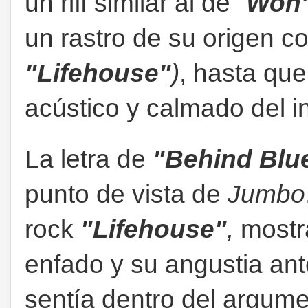
un riff similar al de
"
Won'
un rastro de su origen c
"Lifehouse"
)
, hasta que
acústico y calmado del in
La letra de
"Behind Blu
punto de vista de
Jumbo
rock
"Lifehouse"
,
mostr
enfado y su angustia ant
sentía dentro del argum