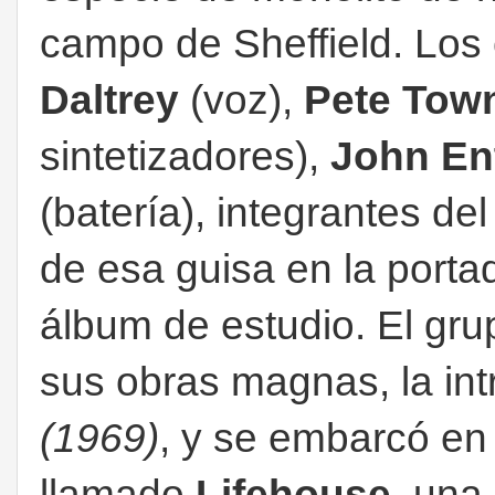
campo de Sheffield. Los 
Daltrey
(voz),
Pete To
sintetizadores),
John En
(batería), integrantes de
de esa guisa en la port
álbum de estudio. El gru
sus obras magnas, la in
(1969)
, y se embarcó e
llamado
Lifehouse
, una