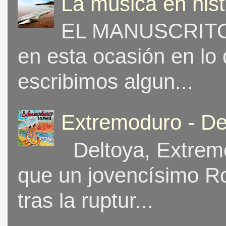
La música en his
EL MANUSCRITO 
en esta ocasión en lo
escribimos algun...
Extremoduro - De
Deltoya, Extremo
que un jovencísimo Ro
tras la ruptur...