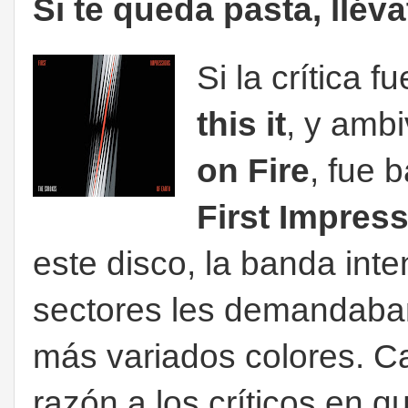
Si te queda pasta, llév
Si la crítica 
this it
, y ambi
on Fire
, fue 
First Impress
este disco, la banda int
sectores les demandaban,
más variados colores. Ca
razón a los críticos en q