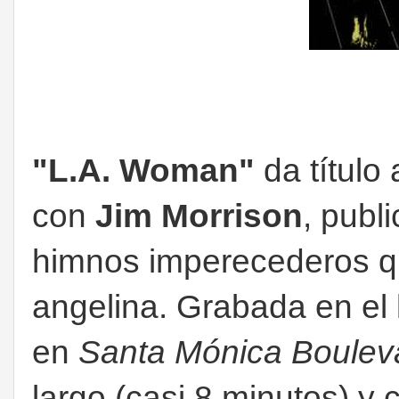
"L.A. Woman"
da título
con
Jim Morrison
, publ
himnos imperecederos q
angelina. Grabada en el
en
Santa Mónica Boulev
largo (casi 8 minutos) y