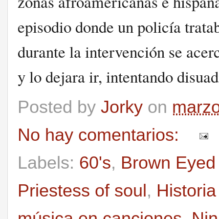
zonas afroamericanas e hispanas
episodio donde un policía trata
durante la intervención se acer
y lo dejara ir, intentando disuad
Posted by
Jorky
on
marzo
No hay comentarios:
Labels:
60's
,
Brown Eyed
Priestess of soul
,
Histori
música en canciones
,
Ni