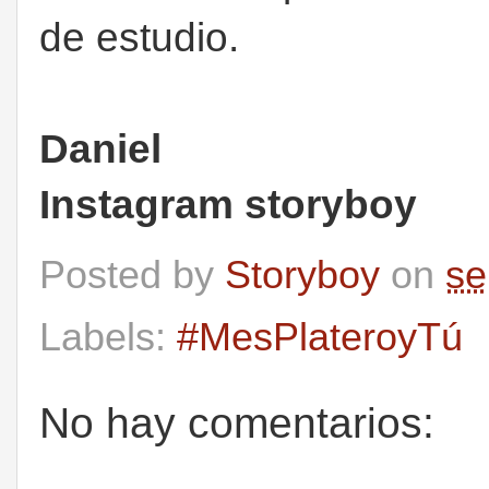
de estudio.
Daniel
Instagram storyboy
Posted by
Storyboy
on
se
Labels:
#MesPlateroyTú
No hay comentarios: