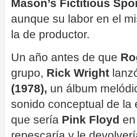
Mason’s Fictitious Spo
aunque su labor en el m
la de productor.
Un año antes de que
Ro
grupo,
Rick Wright
lanz
(1978),
un álbum melódic
sonido conceptual de la
que sería
Pink Floyd
en
repescaría y le devolverí