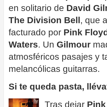
en solitario de
David Gi
The Division Bell
, que 
facturado por
Pink Floy
Waters
. Un
Gilmour
mad
atmosféricos pasajes y t
melancólicas guitarras.
Si te queda pasta, llév
Tras dejar
Pink