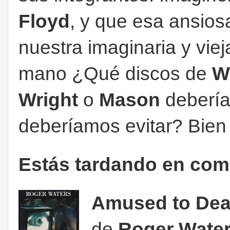
Floyd
, y que esa ansios
nuestra imaginaria y vie
mano ¿Qué discos de
Wa
Wright
o
Mason
deberí
deberíamos evitar? Bien 
Estás tardando en com
Amused to Dea
de
Roger Wate