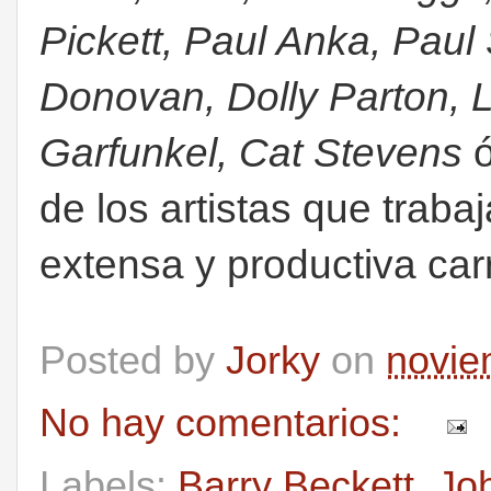
Pickett, Paul Anka, Paul
Donovan, Dolly Parton, L
Garfunkel, Cat Stevens
de los artistas que traba
extensa y productiva car
Posted by
Jorky
on
novie
No hay comentarios:
Labels:
Barry Beckett
,
Jo