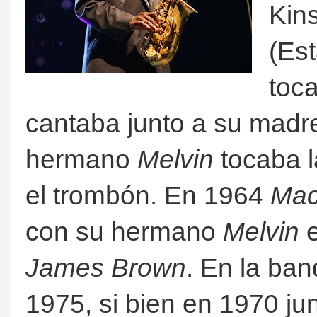
Kins
(Es
toca
cantaba junto a su madr
hermano
Melvin
tocaba l
el trombón. En 1964
Ma
con su hermano
Melvin
e
James Brown
. En la ba
1975, si bien en 1970 ju