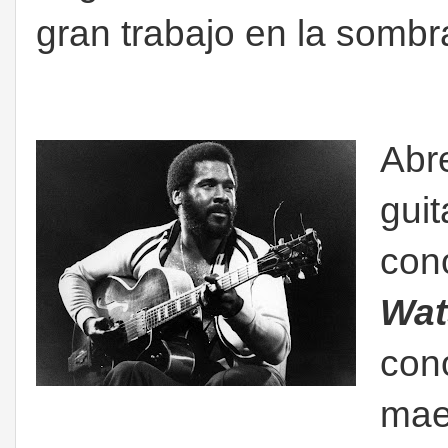
gran trabajo en la sombr
Abr
guit
con
Wat
cono
mae