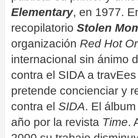
Elementary
, en 1977. E
recopilatorio
Stolen Mom
organización
Red Hot Or
internacional sin ánimo 
contra el SIDA a travEes 
pretende concienciar y r
contra el
SIDA
. El álbu
año por la revista
Time
.
2000 su trabajo disminuy