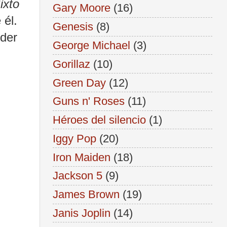
ixto
Gary Moore
(16)
 él.
Genesis
(8)
oder
George Michael
(3)
Gorillaz
(10)
Green Day
(12)
Guns n' Roses
(11)
Héroes del silencio
(1)
Iggy Pop
(20)
Iron Maiden
(18)
Jackson 5
(9)
James Brown
(19)
Janis Joplin
(14)