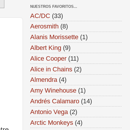
NUESTROS FAVORITOS...
AC/DC
(33)
Aerosmith
(8)
Alanis Morissette
(1)
Albert King
(9)
Alice Cooper
(11)
Alice in Chains
(2)
Almendra
(4)
Amy Winehouse
(1)
Andrés Calamaro
(14)
Antonio Vega
(2)
Arctic Monkeys
(4)
tre