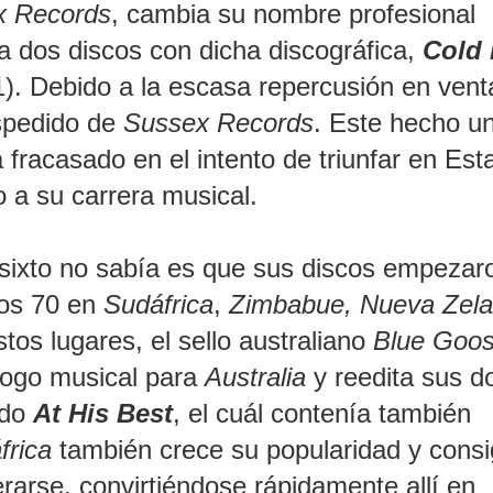
x Records
, cambia su nombre profesional
a dos discos con dicha discográfica,
Cold 
). Debido a la escasa repercusión en vent
pedido de
Sussex Records
. Este hecho u
fracasado en el intento de triunfar en Est
 a su carrera musical.
ixto no sabía es que sus discos empezar
los 70 en
Sudáfrica
,
Zimbabue, Nueva Zel
tos lugares, el sello australiano
Blue Goo
logo musical para
Australia
y reedita sus d
ado
At His Best
, el cuál contenía también
frica
también crece su popularidad y cons
terarse, convirtiéndose rápidamente allí en