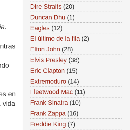
Dire Straits
(20)
Duncan Dhu
(1)
ia
.
Eagles
(12)
El último de la fila
(2)
ntras
Elton John
(28)
Elvis Presley
(38)
ndo
Eric Clapton
(15)
Extremoduro
(14)
Fleetwood Mac
(11)
es en
Frank Sinatra
(10)
 vida
Frank Zappa
(16)
Freddie King
(7)