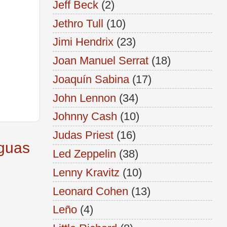
Jeff Beck
(2)
Jethro Tull
(10)
Jimi Hendrix
(23)
Joan Manuel Serrat
(18)
Joaquín Sabina
(17)
John Lennon
(34)
Johnny Cash
(10)
Judas Priest
(16)
iguas
Led Zeppelin
(38)
Lenny Kravitz
(10)
Leonard Cohen
(13)
Leño
(4)