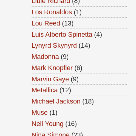
Little Richard
(8)
Los Ronaldos
(1)
Lou Reed
(13)
Luis Alberto Spinetta
(4)
Lynyrd Skynyrd
(14)
Madonna
(9)
Mark Knopfler
(6)
Marvin Gaye
(9)
Metallica
(12)
Michael Jackson
(18)
Muse
(1)
Neil Young
(16)
Nina Simone
(23)