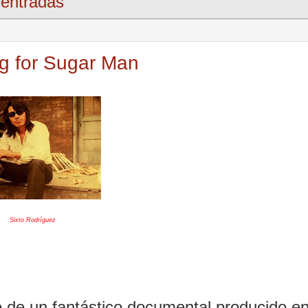
entradas
ng for Sugar Man
Sixto Rodríguez
lo de un fantástico documental producido en