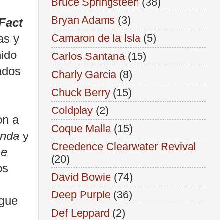
Bruce Springsteen
(38)
Bryan Adams
(3)
Fact
as y
Camaron de la Isla
(5)
nido
Carlos Santana
(15)
ados
Charly Garcia
(8)
Chuck Berry
(15)
Coldplay
(2)
on a
Coque Malla
(15)
anda
y
Creedence Clearwater Revival
se
(20)
os
David Bowie
(74)
Deep Purple
(36)
igue
Def Leppard
(2)