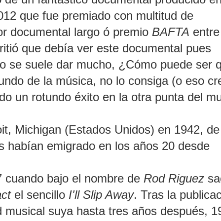
012 que fue premiado con multitud de
or documental largo ó premio
BAFTA
entre
itió que debía ver este documental pues
 no se suele dar mucho, ¿Cómo puede ser 
undo de la música, no lo consiga (o eso cr
do un rotundo éxito en la otra punta del 
it, Michigan (Estados Unidos) en 1942, de
s habían emigrado en los años 20 desde
7 cuando bajo el nombre de
Rod Riguez
sa
ct
el sencillo
I'll Slip Away
. Tras la publica
ad musical suya hasta tres años después, 1