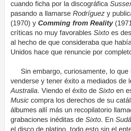
cuando ficha por la discográfica
Susse
pasando a llamarse
Rodríguez
y public
(1970) y
Comming from Reality
(1971
críticas no muy favorables
Sixto
es des
al hecho de que consideraba que había 
Unidos hace que renuncie por completo
Sin embargo, curiosamente, lo que s
venderse y tener éxito a mediados de 
Australia
. Viendo el éxito de
Sixto
en es
Music
compra los derechos de su catá
álbumes allí más un recopilatorio llam
grabaciones inéditas de
Sixto
. En
Sudá
el disco de platino, todo esto sin el en