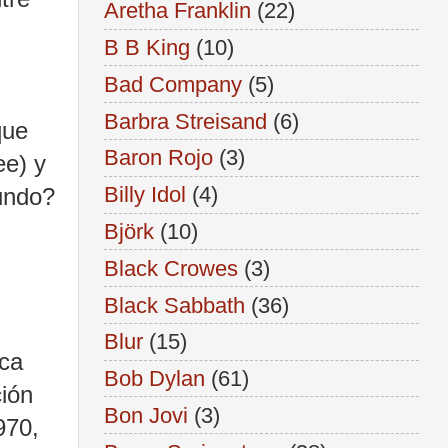
Aretha Franklin
(22)
B B King
(10)
Bad Company
(5)
Barbra Streisand
(6)
que
Baron Rojo
(3)
ee) y
Billy Idol
(4)
mundo?
Björk
(10)
Black Crowes
(3)
Black Sabbath
(36)
Blur
(15)
ca
Bob Dylan
(61)
ción
Bon Jovi
(3)
970,