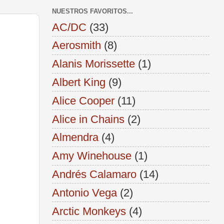
NUESTROS FAVORITOS...
AC/DC
(33)
Aerosmith
(8)
Alanis Morissette
(1)
Albert King
(9)
Alice Cooper
(11)
Alice in Chains
(2)
Almendra
(4)
Amy Winehouse
(1)
Andrés Calamaro
(14)
Antonio Vega
(2)
Arctic Monkeys
(4)