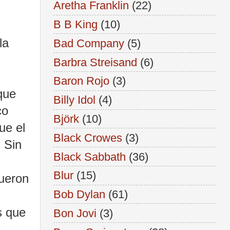
Aretha Franklin
(22)
B B King
(10)
la
Bad Company
(5)
Barbra Streisand
(6)
Baron Rojo
(3)
que
Billy Idol
(4)
co
Björk
(10)
ue el
Black Crowes
(3)
 Sin
Black Sabbath
(36)
Blur
(15)
fueron
Bob Dylan
(61)
s que
Bon Jovi
(3)