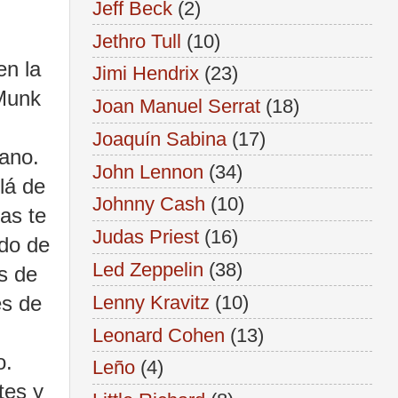
Jeff Beck
(2)
Jethro Tull
(10)
en la
Jimi Hendrix
(23)
 Munk
Joan Manuel Serrat
(18)
Joaquín Sabina
(17)
ano.
John Lennon
(34)
lá de
Johnny Cash
(10)
as te
Judas Priest
(16)
ado de
Led Zeppelin
(38)
s de
es de
Lenny Kravitz
(10)
Leonard Cohen
(13)
o.
Leño
(4)
tes y