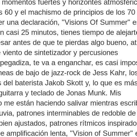
e momentos fuertes y horizontes atmosféri
los 60 y el machismo de principios de los 70
er una declaración, "Visions Of Summer" 
n casi 25 minutos, tienes tiempo de alejart
resar antes de que te pierdas algo bueno, at
viento de sintetizador y percusiones
pegadiza, te va a enganchar, es casi impo
íneas de bajo de jazz-rock de Jess Kahr, lo
s del baterista Jakob Skott y, lo que es má
 guitarra y teclado de Jonas Munk. Mis
o me están haciendo salivar mientras escri
uvia, patrones interminables de redoble de
ien ajustados, patrones rítmicos inspirad
 amplificación lenta, "Vision of Summer" 