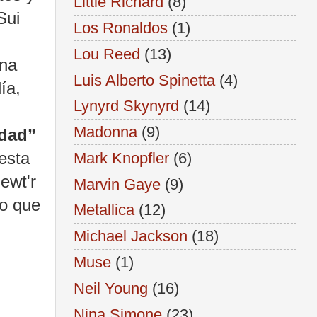
Little Richard
(8)
Sui
Los Ronaldos
(1)
Lou Reed
(13)
una
Luis Alberto Spinetta
(4)
ía,
Lynyrd Skynyrd
(14)
Madonna
(9)
dad”
esta
Mark Knopfler
(6)
ewt'r
Marvin Gaye
(9)
so que
Metallica
(12)
Michael Jackson
(18)
Muse
(1)
Neil Young
(16)
Nina Simone
(23)