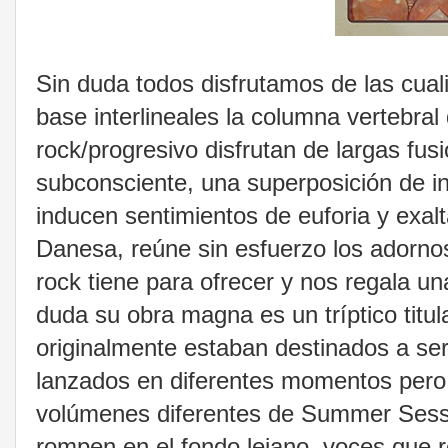
Sin duda todos disfrutamos de las cual
base interlineales la columna vertebral
rock/progresivo disfrutan de largas fu
subconsciente, una superposición de i
inducen sentimientos de euforia y exal
Danesa, reúne sin esfuerzo los adornos
rock tiene para ofrecer y nos regala u
duda su obra magna es un tríptico tit
originalmente estaban destinados a se
lanzados en diferentes momentos pero t
volúmenes diferentes de Summer Sess
rompen en el fondo lejano, voces que r