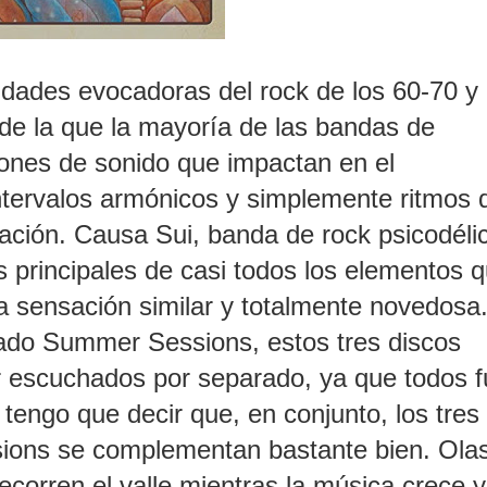
idades evocadoras del rock de los 60-70 y 
 de la que la mayoría de las bandas de
siones de sonido que impactan en el
ntervalos armónicos y simplemente ritmos 
tación. Causa Sui, banda de rock psicodéli
 principales de casi todos los elementos q
na sensación similar y totalmente novedosa.
ulado Summer Sessions, estos tres discos
r escuchados por separado, ya que todos 
engo que decir que, en conjunto, los tres
ions se complementan bastante bien. Ola
ecorren el valle mientras la música crece y