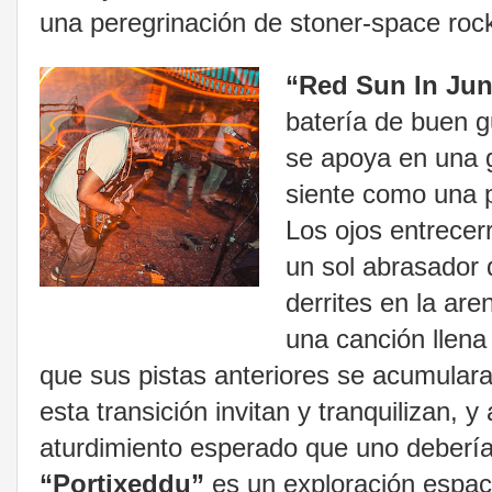
una peregrinación de stoner-space rock
“Red Sun In Ju
batería de buen 
se apoya en una g
siente como una 
Los ojos entrecer
un sol abrasador 
derrites en la ar
una canción llen
que sus pistas anteriores se acumula
esta transición invitan y tranquilizan,
aturdimiento esperado que uno deberí
“Portixeddu”
es un exploración espac