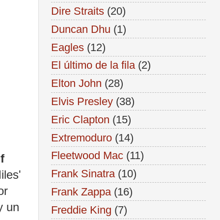
Dire Straits
(20)
Duncan Dhu
(1)
Eagles
(12)
El último de la fila
(2)
Elton John
(28)
Elvis Presley
(38)
Eric Clapton
(15)
Extremoduro
(14)
Fleetwood Mac
(11)
f
Frank Sinatra
(10)
les'
or
Frank Zappa
(16)
y un
Freddie King
(7)