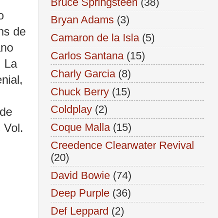
Bruce Springsteen
(38)
o
Bryan Adams
(3)
ns de
Camaron de la Isla
(5)
ano
Carlos Santana
(15)
. La
Charly Garcia
(8)
nial,
Chuck Berry
(15)
Coldplay
(2)
 de
Coque Malla
(15)
 Vol.
Creedence Clearwater Revival
(20)
David Bowie
(74)
Deep Purple
(36)
Def Leppard
(2)