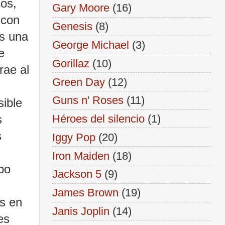
cos,
Gary Moore
(16)
 con
Genesis
(8)
es una
George Michael
(3)
e
Gorillaz
(10)
rae al
Green Day
(12)
Guns n' Roses
(11)
sible
s
Héroes del silencio
(1)
s
Iggy Pop
(20)
Iron Maiden
(18)
bo
Jackson 5
(9)
James Brown
(19)
os en
Janis Joplin
(14)
es