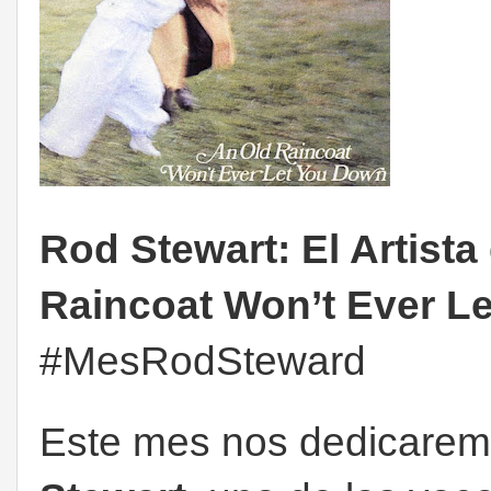
Rod Stewart: El Artist
Raincoat Won’t Ever L
#MesRodSteward
Este mes nos dedicaremo