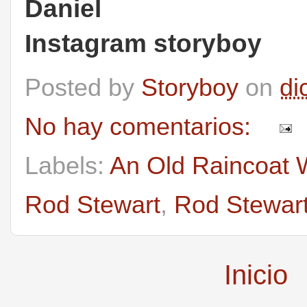
Daniel
Instagram storyboy
Posted by
Storyboy
on
di
No hay comentarios:
Labels:
An Old Raincoat 
Rod Stewart
,
Rod Stewar
Inicio