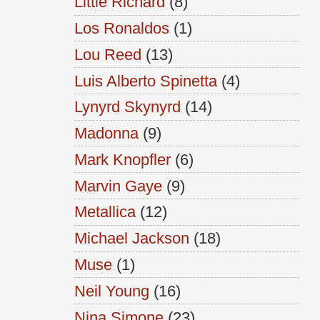
Little Richard
(8)
Los Ronaldos
(1)
Lou Reed
(13)
Luis Alberto Spinetta
(4)
Lynyrd Skynyrd
(14)
Madonna
(9)
Mark Knopfler
(6)
Marvin Gaye
(9)
Metallica
(12)
Michael Jackson
(18)
Muse
(1)
Neil Young
(16)
Nina Simone
(23)