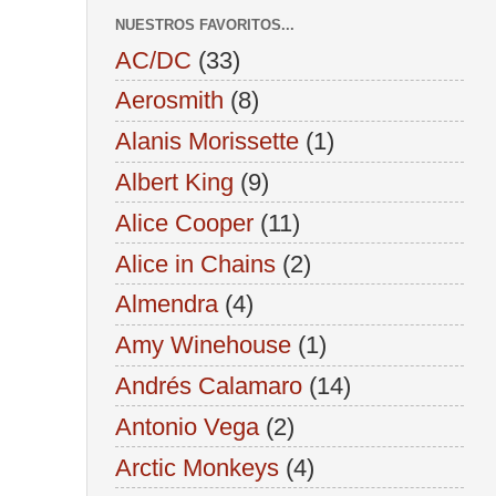
NUESTROS FAVORITOS...
AC/DC
(33)
Aerosmith
(8)
Alanis Morissette
(1)
Albert King
(9)
Alice Cooper
(11)
Alice in Chains
(2)
Almendra
(4)
Amy Winehouse
(1)
Andrés Calamaro
(14)
Antonio Vega
(2)
Arctic Monkeys
(4)