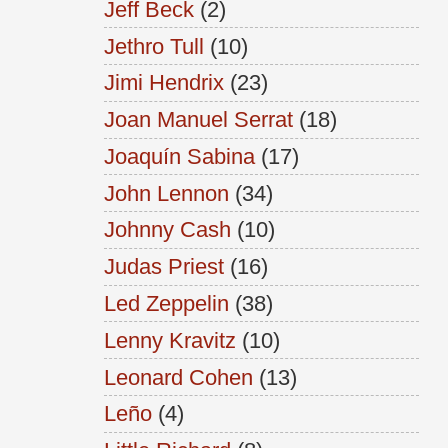
Jeff Beck
(2)
Jethro Tull
(10)
Jimi Hendrix
(23)
Joan Manuel Serrat
(18)
Joaquín Sabina
(17)
John Lennon
(34)
Johnny Cash
(10)
Judas Priest
(16)
Led Zeppelin
(38)
Lenny Kravitz
(10)
Leonard Cohen
(13)
Leño
(4)