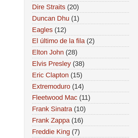
Dire Straits
(20)
Duncan Dhu
(1)
Eagles
(12)
El último de la fila
(2)
Elton John
(28)
Elvis Presley
(38)
Eric Clapton
(15)
Extremoduro
(14)
Fleetwood Mac
(11)
Frank Sinatra
(10)
Frank Zappa
(16)
Freddie King
(7)