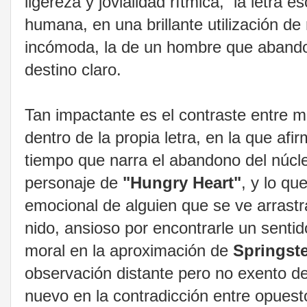
ligereza y jovialidad rítmica, la letra
humana, en una brillante utilización d
incómoda, la de un hombre que abandona
destino claro.
Tan impactante es el contraste entre 
dentro de la propia letra, en la que af
tiempo que narra el abandono del núcleo
personaje de
"Hungry Heart"
, y lo qu
emocional de alguien que se ve arrastra
nido,
ansioso por encontrarle un sentido
moral en la aproximación de
Springst
observación distante pero no exento d
nuevo en la contradicción entre opuesto