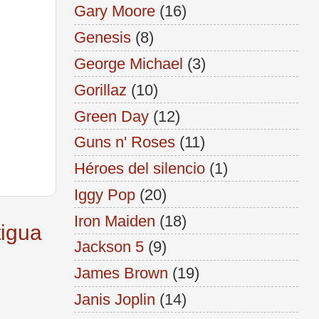
Gary Moore
(16)
Genesis
(8)
George Michael
(3)
Gorillaz
(10)
Green Day
(12)
Guns n' Roses
(11)
Héroes del silencio
(1)
Iggy Pop
(20)
Iron Maiden
(18)
tigua
Jackson 5
(9)
James Brown
(19)
Janis Joplin
(14)