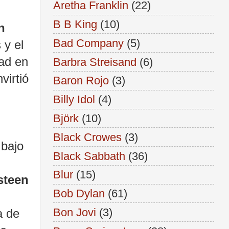
Aretha Franklin
(22)
B B King
(10)
n
Bad Company
(5)
 y el
dad en
Barbra Streisand
(6)
virtió
Baron Rojo
(3)
Billy Idol
(4)
Björk
(10)
Black Crowes
(3)
 bajo
Black Sabbath
(36)
Blur
(15)
steen
Bob Dylan
(61)
Bon Jovi
(3)
a de