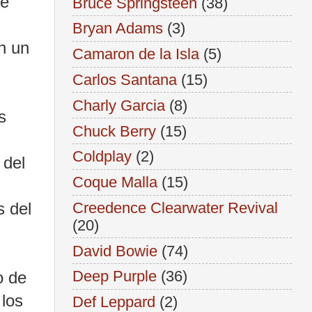
te
Bruce Springsteen
(38)
Bryan Adams
(3)
n un
Camaron de la Isla
(5)
Carlos Santana
(15)
Charly Garcia
(8)
s
Chuck Berry
(15)
Coldplay
(2)
 del
Coque Malla
(15)
s del
Creedence Clearwater Revival
(20)
David Bowie
(74)
Deep Purple
(36)
o de
 los
Def Leppard
(2)