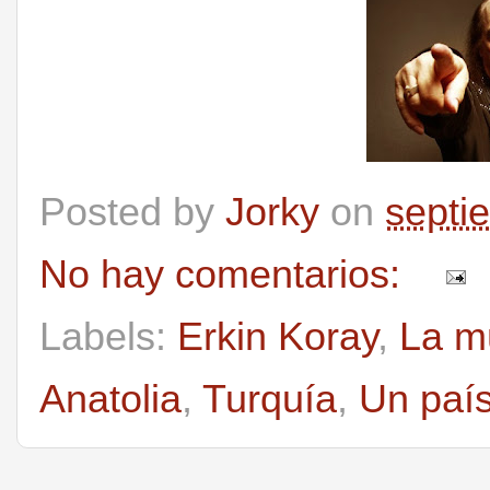
Posted by
Jorky
on
septi
No hay comentarios:
Labels:
Erkin Koray
,
La mú
Anatolia
,
Turquía
,
Un país