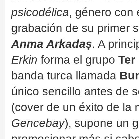
psicodélica
, género con
grabación de su primer s
Anma Arkadaş
. A princ
Erkin
forma el grupo
Ter
banda turca llamada
Bun
único sencillo antes de 
(cover de un éxito de l
Gencebay
), supone un g
promocionar más si cabe 