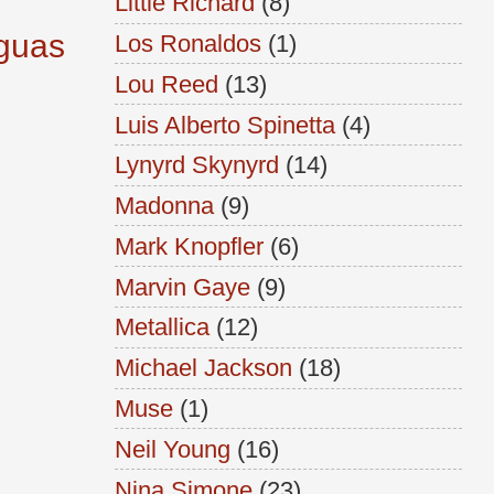
Little Richard
(8)
iguas
Los Ronaldos
(1)
Lou Reed
(13)
Luis Alberto Spinetta
(4)
Lynyrd Skynyrd
(14)
Madonna
(9)
Mark Knopfler
(6)
Marvin Gaye
(9)
Metallica
(12)
Michael Jackson
(18)
Muse
(1)
Neil Young
(16)
Nina Simone
(23)