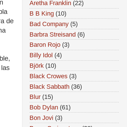
un
Aretha Franklin
(22)
bla
B B King
(10)
ra de
Bad Company
(5)
ma
Barbra Streisand
(6)
Baron Rojo
(3)
Billy Idol
(4)
ble,
Björk
(10)
 las
Black Crowes
(3)
Black Sabbath
(36)
Blur
(15)
Bob Dylan
(61)
Bon Jovi
(3)