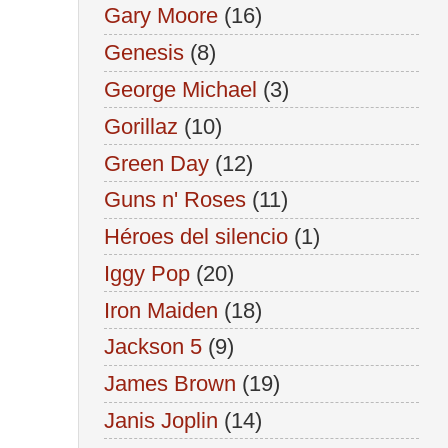
Gary Moore
(16)
Genesis
(8)
George Michael
(3)
Gorillaz
(10)
Green Day
(12)
Guns n' Roses
(11)
Héroes del silencio
(1)
Iggy Pop
(20)
Iron Maiden
(18)
Jackson 5
(9)
James Brown
(19)
Janis Joplin
(14)