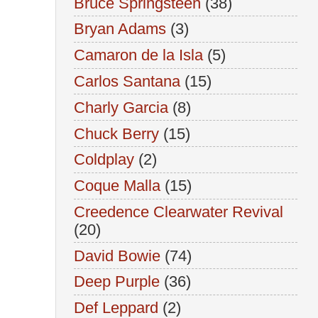
Bruce Springsteen
(38)
Bryan Adams
(3)
Camaron de la Isla
(5)
Carlos Santana
(15)
Charly Garcia
(8)
Chuck Berry
(15)
Coldplay
(2)
Coque Malla
(15)
Creedence Clearwater Revival
(20)
David Bowie
(74)
Deep Purple
(36)
Def Leppard
(2)