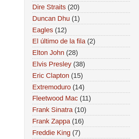
Dire Straits
(20)
Duncan Dhu
(1)
Eagles
(12)
El último de la fila
(2)
Elton John
(28)
Elvis Presley
(38)
Eric Clapton
(15)
Extremoduro
(14)
Fleetwood Mac
(11)
Frank Sinatra
(10)
Frank Zappa
(16)
Freddie King
(7)