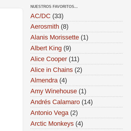
NUESTROS FAVORITOS...
AC/DC
(33)
Aerosmith
(8)
Alanis Morissette
(1)
Albert King
(9)
Alice Cooper
(11)
Alice in Chains
(2)
Almendra
(4)
Amy Winehouse
(1)
Andrés Calamaro
(14)
Antonio Vega
(2)
Arctic Monkeys
(4)