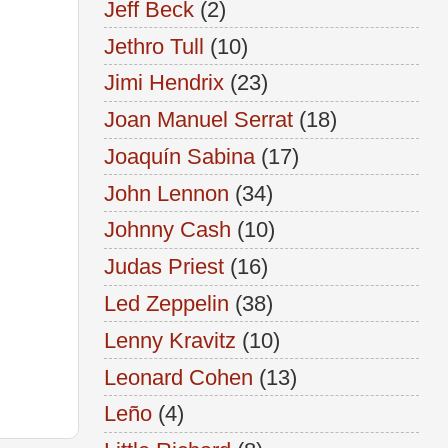
Jeff Beck
(2)
Jethro Tull
(10)
Jimi Hendrix
(23)
Joan Manuel Serrat
(18)
Joaquín Sabina
(17)
John Lennon
(34)
Johnny Cash
(10)
Judas Priest
(16)
Led Zeppelin
(38)
Lenny Kravitz
(10)
Leonard Cohen
(13)
Leño
(4)