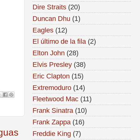
Dire Straits
(20)
Duncan Dhu
(1)
Eagles
(12)
El último de la fila
(2)
Elton John
(28)
Elvis Presley
(38)
Eric Clapton
(15)
Extremoduro
(14)
Fleetwood Mac
(11)
Frank Sinatra
(10)
Frank Zappa
(16)
iguas
Freddie King
(7)