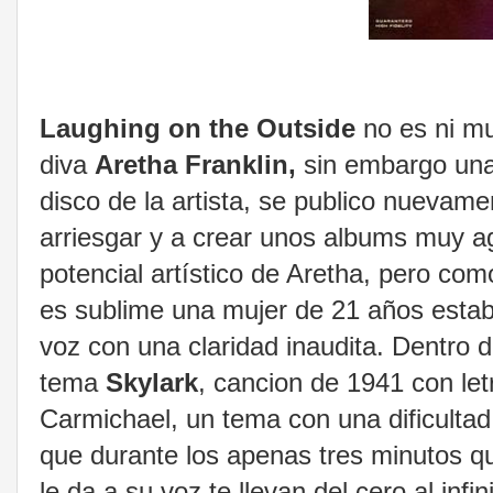
Laughing on the Outside
no es ni mu
diva
Aretha Franklin,
sin embargo una 
disco de la artista, se publico nuevame
arriesgar y a crear unos albums muy ag
potencial artístico de Aretha, pero com
es sublime una mujer de 21 años estab
voz con una claridad inaudita. Dentro 
tema
Skylark
, cancion de 1941 con le
Carmichael, un tema con una dificulta
que durante los apenas tres minutos qu
le da a su voz te llevan del cero al infi