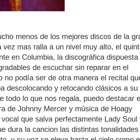
cho menos de los mejores discos de la gr
vez mas ralla a un nivel muy alto, el quin
nte en Columbia, la discográfica dispuesta
radables de escuchar sin reparar en el
o no podía ser de otra manera el recital qu
a descolocando y retocando clásicos a su 
de todo lo que nos regala, puedo destacar e
tra de Johnny Mercer y música de Hoagy
d vocal que salva perfectamente Lady Soul 
e dura la cancion las distintas tonalidades
nito, y su voz se eleva hasta el cielo como e