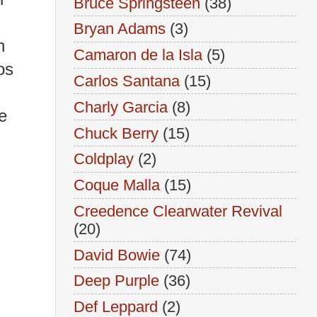
Bruce Springsteen
(38)
Bryan Adams
(3)
n
Camaron de la Isla
(5)
os
Carlos Santana
(15)
Charly Garcia
(8)
e
Chuck Berry
(15)
Coldplay
(2)
Coque Malla
(15)
Creedence Clearwater Revival
(20)
David Bowie
(74)
Deep Purple
(36)
Def Leppard
(2)