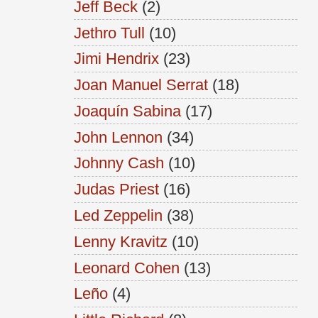
Jeff Beck
(2)
Jethro Tull
(10)
Jimi Hendrix
(23)
Joan Manuel Serrat
(18)
Joaquín Sabina
(17)
John Lennon
(34)
Johnny Cash
(10)
Judas Priest
(16)
Led Zeppelin
(38)
Lenny Kravitz
(10)
Leonard Cohen
(13)
Leño
(4)