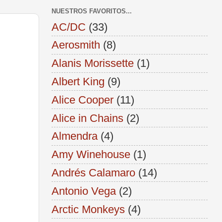
NUESTROS FAVORITOS...
AC/DC
(33)
Aerosmith
(8)
Alanis Morissette
(1)
Albert King
(9)
Alice Cooper
(11)
Alice in Chains
(2)
Almendra
(4)
Amy Winehouse
(1)
Andrés Calamaro
(14)
Antonio Vega
(2)
Arctic Monkeys
(4)