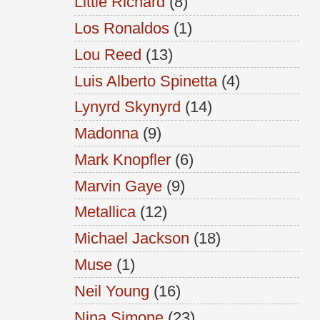
Little Richard
(8)
Los Ronaldos
(1)
Lou Reed
(13)
Luis Alberto Spinetta
(4)
Lynyrd Skynyrd
(14)
Madonna
(9)
Mark Knopfler
(6)
Marvin Gaye
(9)
Metallica
(12)
Michael Jackson
(18)
Muse
(1)
Neil Young
(16)
Nina Simone
(23)