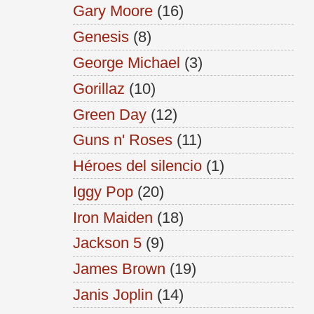
Gary Moore
(16)
Genesis
(8)
George Michael
(3)
Gorillaz
(10)
Green Day
(12)
Guns n' Roses
(11)
Héroes del silencio
(1)
Iggy Pop
(20)
Iron Maiden
(18)
Jackson 5
(9)
James Brown
(19)
Janis Joplin
(14)