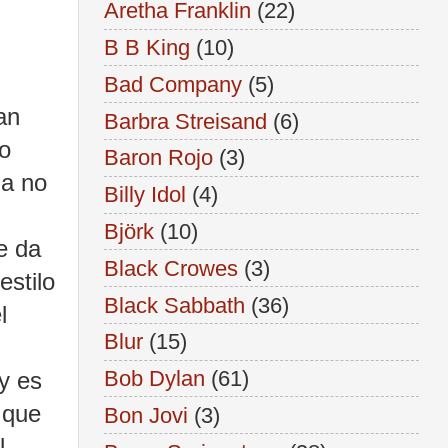
Aretha Franklin
(22)
B B King
(10)
Bad Company
(5)
an
Barbra Streisand
(6)
to
Baron Rojo
(3)
 a no
Billy Idol
(4)
Björk
(10)
e da
Black Crowes
(3)
estilo
Black Sabbath
(36)
l
Blur
(15)
Bob Dylan
(61)
y es
 que
Bon Jovi
(3)
l