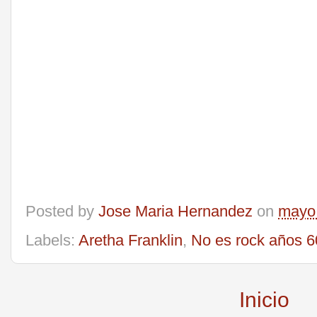
Posted by
Jose Maria Hernandez
on
mayo 
Labels:
Aretha Franklin
,
No es rock años 6
Inicio