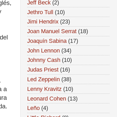
Jeff Beck
(2)
glés,
y
Jethro Tull
(10)
Jimi Hendrix
(23)
Joan Manuel Serrat
(18)
del
Joaquín Sabina
(17)
John Lennon
(34)
Johnny Cash
(10)
Judas Priest
(16)
Led Zeppelin
(38)
.
a a
Lenny Kravitz
(10)
ura
Leonard Cohen
(13)
nda.
Leño
(4)