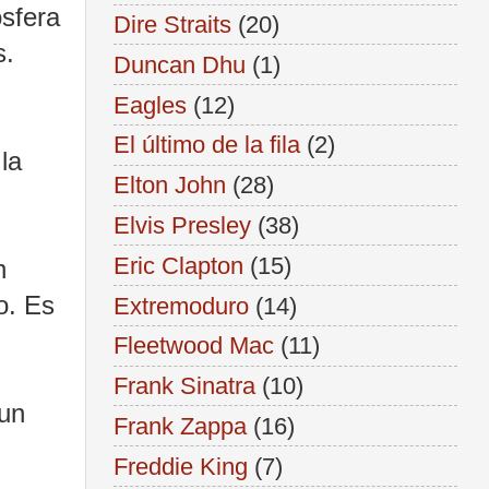
ósfera
Dire Straits
(20)
es.
Duncan Dhu
(1)
Eagles
(12)
El último de la fila
(2)
la
Elton John
(28)
Elvis Presley
(38)
Eric Clapton
(15)
n
o. Es
Extremoduro
(14)
Fleetwood Mac
(11)
Frank Sinatra
(10)
 un
Frank Zappa
(16)
Freddie King
(7)