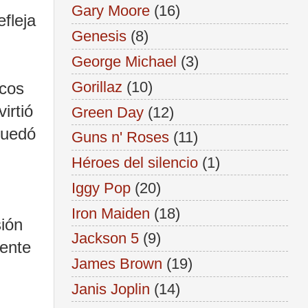
Gary Moore
(16)
fleja
Genesis
(8)
George Michael
(3)
Gorillaz
(10)
icos
irtió
Green Day
(12)
quedó
Guns n' Roses
(11)
Héroes del silencio
(1)
Iggy Pop
(20)
Iron Maiden
(18)
sión
Jackson 5
(9)
mente
James Brown
(19)
Janis Joplin
(14)