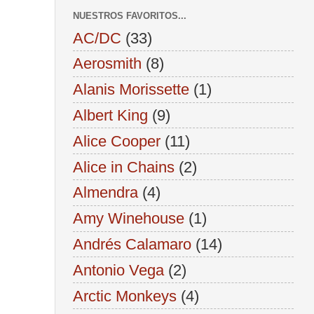
NUESTROS FAVORITOS...
AC/DC
(33)
Aerosmith
(8)
Alanis Morissette
(1)
Albert King
(9)
Alice Cooper
(11)
Alice in Chains
(2)
Almendra
(4)
Amy Winehouse
(1)
Andrés Calamaro
(14)
Antonio Vega
(2)
Arctic Monkeys
(4)