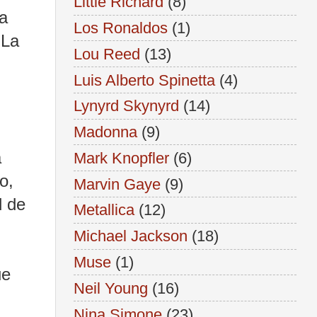
Little Richard
(8)
la
Los Ronaldos
(1)
"La
Lou Reed
(13)
Luis Alberto Spinetta
(4)
Lynyrd Skynyrd
(14)
Madonna
(9)
a
Mark Knopfler
(6)
o,
Marvin Gaye
(9)
d de
Metallica
(12)
Michael Jackson
(18)
Muse
(1)
ue
Neil Young
(16)
Nina Simone
(23)