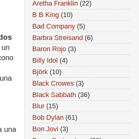
Aretha Franklin
(22)
B B King
(10)
Bad Company
(5)
idos
Barbra Streisand
(6)
 un
Baron Rojo
(3)
cono
Billy Idol
(4)
Björk
(10)
 una
Black Crowes
(3)
Black Sabbath
(36)
Blur
(15)
Bob Dylan
(61)
Bon Jovi
(3)
a una