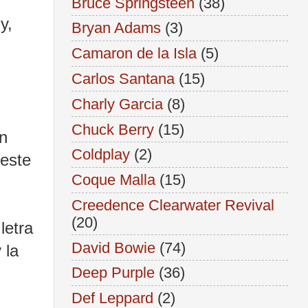
Bruce Springsteen
(38)
y,
Bryan Adams
(3)
Camaron de la Isla
(5)
Carlos Santana
(15)
Charly Garcia
(8)
Chuck Berry
(15)
un
Coldplay
(2)
 este
Coque Malla
(15)
Creedence Clearwater Revival
(20)
letra
David Bowie
(74)
 la
Deep Purple
(36)
Def Leppard
(2)